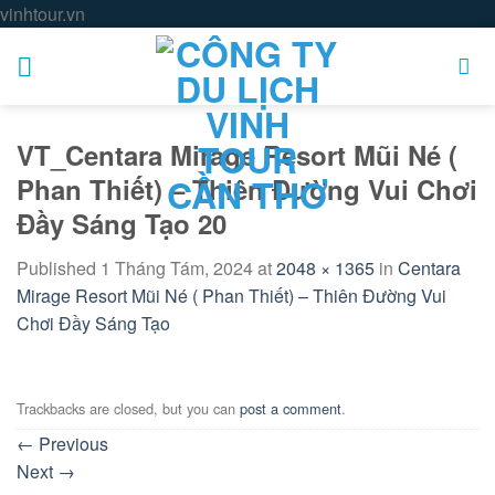
Skip
vinhtour.vn
to
content
VT_Centara Mirage Resort Mũi Né (
Phan Thiết) – Thiên Đường Vui Chơi
Đầy Sáng Tạo 20
Published
1 Tháng Tám, 2024
at
2048 × 1365
in
Centara
Mirage Resort Mũi Né ( Phan Thiết) – Thiên Đường Vui
Chơi Đầy Sáng Tạo
Trackbacks are closed, but you can
post a comment
.
←
Previous
Next
→