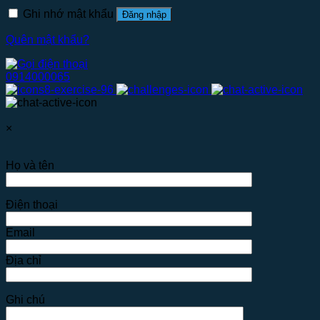
Ghi nhớ mật khẩu
Đăng nhập
Quên mật khẩu?
0914000065
×
Họ và tên
Điện thoại
Email
Địa chỉ
Ghi chú