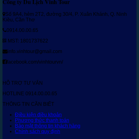
Công ty Du Lịch Vinh Tour
Số 9A4, hẻm 2T2, đường 30/4, P. Xuân Khánh, Q. Ninh
Kiều, Cần Thơ
0914.00.00.65
MST: 1801737622
info.vinhtour@gmail.com
facebook.com/vinhtourvn/
HỖ TRỢ TƯ VẤN
HOTLINE 0914.00.00.65
THÔNG TIN CẦN BIẾT
Điều kiện điều khoản
Phương thức thanh toán
Bảo mật thông tin khách hàng
Chính sách quy định