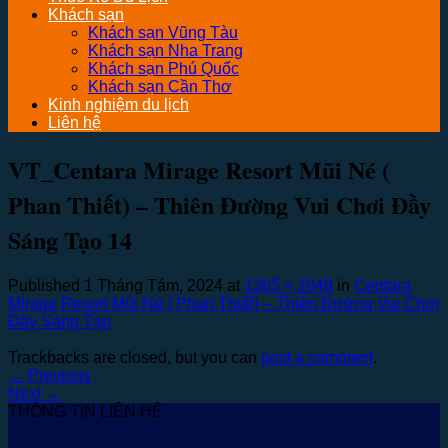
Khách sạn
Khách sạn Vũng Tàu
Khách sạn Nha Trang
Khách sạn Phú Quốc
Khách sạn Cần Thơ
Kinh nghiệm du lịch
Liên hệ
VT_Centara Mirage Resort Mũi Né (
Phan Thiết) – Thiên Đường Vui Chơi Đầy
Sáng Tạo 14
Published
1 Tháng Tám, 2024
at
1365 × 2048
in
Centara
Mirage Resort Mũi Né ( Phan Thiết) – Thiên Đường Vui Chơi
Đầy Sáng Tạo
Trackbacks are closed, but you can
post a comment
.
←
Previous
Next
→
THÔNG TIN LIÊN HỆ