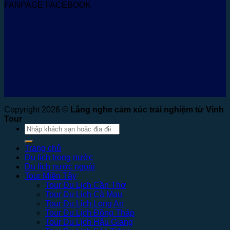
FANPAGE FACEBOOK
Copyright 2026 ©
Lắng nghe cảm xúc trải nghiệm từ Vinh
Tour
Tìm
kiếm:
Trang chủ
Du lịch trong nước
Du lịch nước ngoài
Tour Miền Tây
Tour Du Lịch Cần Thơ
Tour Du Lịch Cà Mau
Tour Du Lịch Long An
Tour Du Lịch Đồng Tháp
Tour Du Lịch Hậu Giang