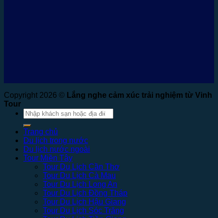
Copyright 2026 ©
Lắng nghe cảm xúc trải nghiệm từ Vinh
Tour
Tìm
kiếm:
Trang chủ
Du lịch trong nước
Du lịch nước ngoài
Tour Miền Tây
Tour Du Lịch Cần Thơ
Tour Du Lịch Cà Mau
Tour Du Lịch Long An
Tour Du Lịch Đồng Tháp
Tour Du Lịch Hậu Giang
Tour Du Lịch Sóc Trăng