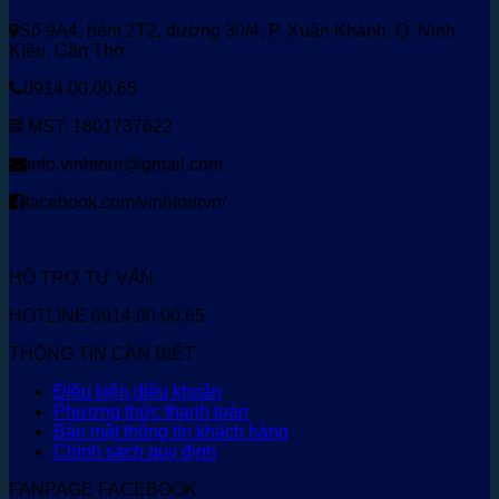
Số 9A4, hẻm 2T2, đường 30/4, P. Xuân Khánh, Q. Ninh
Kiều, Cần Thơ
0914.00.00.65
MST: 1801737622
info.vinhtour@gmail.com
facebook.com/vinhtourvn/
HỖ TRỢ TƯ VẤN
HOTLINE 0914.00.00.65
THÔNG TIN CẦN BIẾT
Điều kiện điều khoản
Phương thức thanh toán
Bảo mật thông tin khách hàng
Chính sách quy định
FANPAGE FACEBOOK