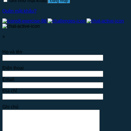
Ghi nhớ mật khẩu
Đăng nhập
Quên mật khẩu?
×
Họ và tên
Điện thoại
Email
Địa chỉ
Ghi chú