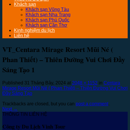
Khách sạn
Khách sạn Vũng Tàu
Khách sạn Nha Trang
Khách sạn Phú Quốc
Khách sạn Cần Thơ
Kinh nghiệm du lịch
Liên hệ
VT_Centara Mirage Resort Mũi Né (
Phan Thiết) – Thiên Đường Vui Chơi Đầy
Sáng Tạo 1
Published
31 Tháng Bảy, 2024
at
2048 × 1152
in
Centara
Mirage Resort Mũi Né ( Phan Thiết) – Thiên Đường Vui Chơi
Đầy Sáng Tạo
Trackbacks are closed, but you can
post a comment
.
Next
→
THÔNG TIN LIÊN HỆ
Công ty Du Lịch Vinh Tour