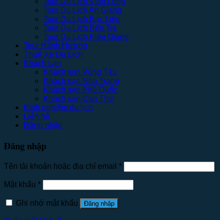
Tour Du Lịch Vĩnh Long
Tour Du Lịch An Giang
Tour Du Lịch Bạc Liêu
Tour Du Lịch Bến Tre
Tour Du Lịch Kiên Giang
Tour Hành Hương
Thuê Xe Du Lịch
Khách sạn
Khách sạn Vũng Tàu
Khách sạn Nha Trang
Khách sạn Phú Quốc
Khách sạn Cần Thơ
Kinh nghiệm du lịch
Liên hệ
Đăng nhập
Đăng nhập
Tên tài khoản hoặc địa chỉ email
*
Mật khẩu
*
Ghi nhớ mật khẩu
Đăng nhập