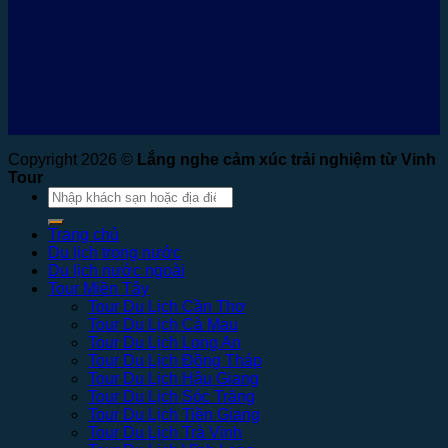
Copyright 2026 ©
Lắng nghe cảm xúc trải nghiệm từ Vinh
Tour
Tìm
kiếm:
Trang chủ
Du lịch trong nước
Du lịch nước ngoài
Tour Miền Tây
Tour Du Lịch Cần Thơ
Tour Du Lịch Cà Mau
Tour Du Lịch Long An
Tour Du Lịch Đồng Tháp
Tour Du Lịch Hậu Giang
Tour Du Lịch Sóc Trăng
Tour Du Lịch Tiền Giang
Tour Du Lịch Trà Vinh