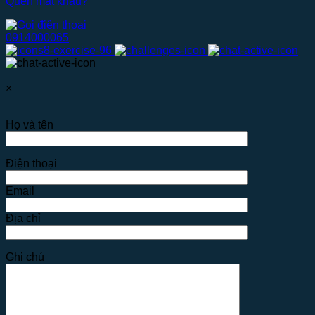
Quên mật khẩu?
0914000065
×
Họ và tên
Điện thoại
Email
Địa chỉ
Ghi chú