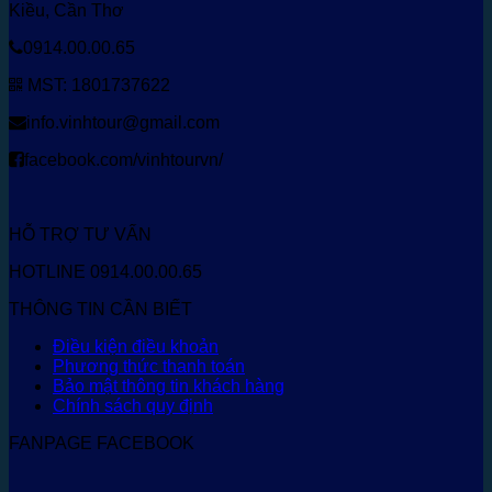
Kiều, Cần Thơ
0914.00.00.65
MST: 1801737622
info.vinhtour@gmail.com
facebook.com/vinhtourvn/
HỖ TRỢ TƯ VẤN
HOTLINE 0914.00.00.65
THÔNG TIN CẦN BIẾT
Điều kiện điều khoản
Phương thức thanh toán
Bảo mật thông tin khách hàng
Chính sách quy định
FANPAGE FACEBOOK