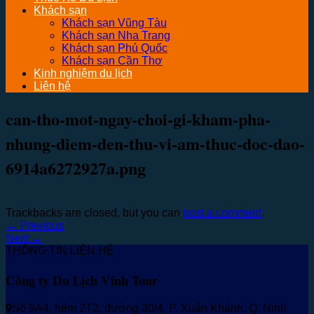
Khách sạn
Khách sạn Vũng Tàu
Khách sạn Nha Trang
Khách sạn Phú Quốc
Khách sạn Cần Thơ
Kinh nghiệm du lịch
Liên hệ
can-tho-mot-ngay-choi-gi-kham-pha-
nhung-diem-den-thu-vi-am-thuc-doc-dao-
6914a6272927a.png
Trackbacks are closed, but you can
post a comment
.
←
Previous
Next
→
THÔNG TIN LIÊN HỆ
Công ty Du Lịch Vinh Tour
Số 9A4, hẻm 2T2, đường 30/4, P. Xuân Khánh, Q. Ninh