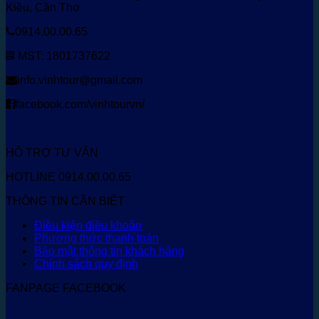
Kiều, Cần Thơ
0914.00.00.65
MST: 1801737622
info.vinhtour@gmail.com
facebook.com/vinhtourvn/
HỖ TRỢ TƯ VẤN
HOTLINE 0914.00.00.65
THÔNG TIN CẦN BIẾT
Điều kiện điều khoản
Phương thức thanh toán
Bảo mật thông tin khách hàng
Chính sách quy định
FANPAGE FACEBOOK