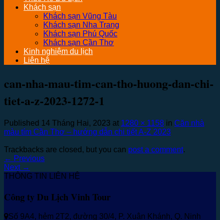
Khách sạn
Khách sạn Vũng Tàu
Khách sạn Nha Trang
Khách sạn Phú Quốc
Khách sạn Cần Thơ
Kinh nghiệm du lịch
Liên hệ
can-nha-mau-tim-can-tho-huong-dan-chi-
tiet-a-z-2023-1272-1
Published
14 Tháng Hai, 2023
at
1280 × 1158
in
Căn nhà
màu tím Cần Thơ – hướng dẫn chi tiết A-Z 2023
Trackbacks are closed, but you can
post a comment
.
←
Previous
Next
→
THÔNG TIN LIÊN HỆ
Công ty Du Lịch Vinh Tour
Số 9A4, hẻm 2T2, đường 30/4, P. Xuân Khánh, Q. Ninh