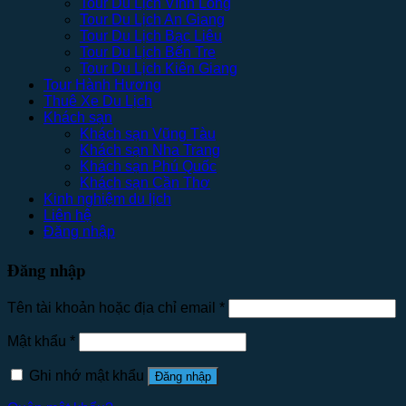
Tour Du Lịch Vĩnh Long
Tour Du Lịch An Giang
Tour Du Lịch Bạc Liêu
Tour Du Lịch Bến Tre
Tour Du Lịch Kiên Giang
Tour Hành Hương
Thuê Xe Du Lịch
Khách sạn
Khách sạn Vũng Tàu
Khách sạn Nha Trang
Khách sạn Phú Quốc
Khách sạn Cần Thơ
Kinh nghiệm du lịch
Liên hệ
Đăng nhập
Đăng nhập
Tên tài khoản hoặc địa chỉ email
*
Mật khẩu
*
Ghi nhớ mật khẩu
Đăng nhập