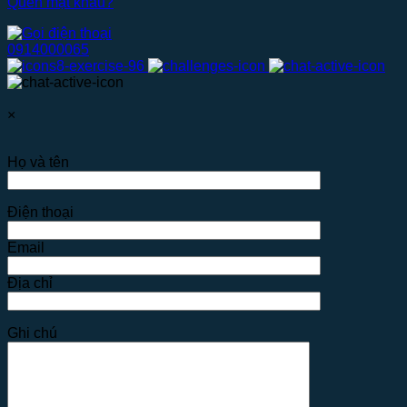
Quên mật khẩu?
0914000065
×
Họ và tên
Điện thoại
Email
Địa chỉ
Ghi chú