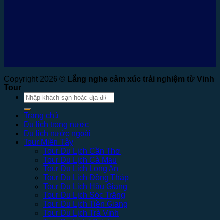
Copyright 2026 ©
Lắng nghe cảm xúc trải nghiệm từ Vinh
Tour
Tìm
kiếm:
Trang chủ
Du lịch trong nước
Du lịch nước ngoài
Tour Miền Tây
Tour Du Lịch Cần Thơ
Tour Du Lịch Cà Mau
Tour Du Lịch Long An
Tour Du Lịch Đồng Tháp
Tour Du Lịch Hậu Giang
Tour Du Lịch Sóc Trăng
Tour Du Lịch Tiền Giang
Tour Du Lịch Trà Vinh