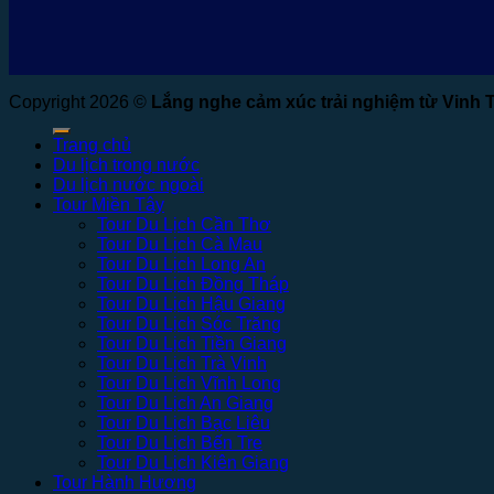
Copyright 2026 ©
Lắng nghe cảm xúc trải nghiệm từ Vinh 
Trang chủ
Du lịch trong nước
Du lịch nước ngoài
Tour Miền Tây
Tour Du Lịch Cần Thơ
Tour Du Lịch Cà Mau
Tour Du Lịch Long An
Tour Du Lịch Đồng Tháp
Tour Du Lịch Hậu Giang
Tour Du Lịch Sóc Trăng
Tour Du Lịch Tiền Giang
Tour Du Lịch Trà Vinh
Tour Du Lịch Vĩnh Long
Tour Du Lịch An Giang
Tour Du Lịch Bạc Liêu
Tour Du Lịch Bến Tre
Tour Du Lịch Kiên Giang
Tour Hành Hương