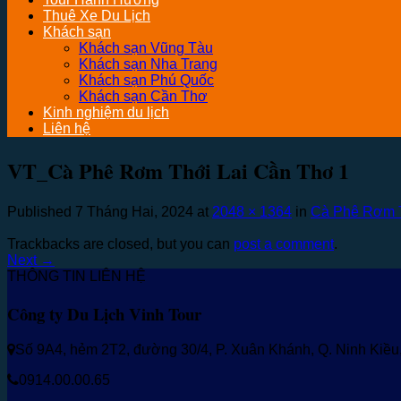
Thuê Xe Du Lịch
Khách sạn
Khách sạn Vũng Tàu
Khách sạn Nha Trang
Khách sạn Phú Quốc
Khách sạn Cần Thơ
Kinh nghiệm du lịch
Liên hệ
VT_Cà Phê Rơm Thới Lai Cần Thơ 1
Published
7 Tháng Hai, 2024
at
2048 × 1364
in
Cà Phê Rơm T
Trackbacks are closed, but you can
post a comment
.
Next
→
THÔNG TIN LIÊN HỆ
Công ty Du Lịch Vinh Tour
Số 9A4, hẻm 2T2, đường 30/4, P. Xuân Khánh, Q. Ninh Kiề
0914.00.00.65