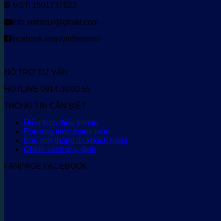
MST: 1801737622
info.vinhtour@gmail.com
facebook.com/vinhtourvn/
HỖ TRỢ TƯ VẤN
HOTLINE 0914.00.00.65
THÔNG TIN CẦN BIẾT
Điều kiện điều khoản
Phương thức thanh toán
Bảo mật thông tin khách hàng
Chính sách quy định
FANPAGE FACEBOOK