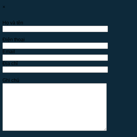
×
Họ và tên
Điện thoại
Email
Địa chỉ
Ghi chú