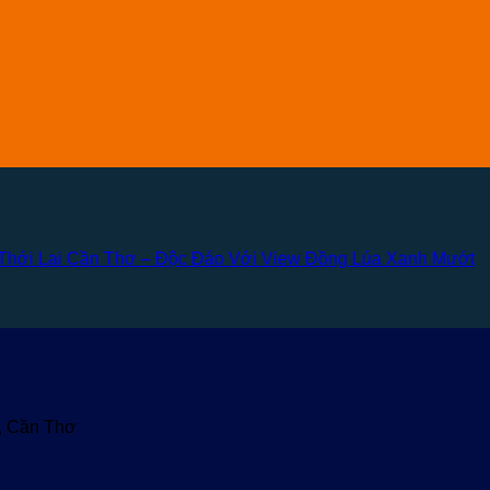
hới Lai Cần Thơ – Độc Đáo Với View Đồng Lúa Xanh Mướt
u, Cần Thơ