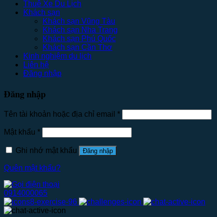
Thuê Xe Du Lịch
Khách sạn
Khách sạn Vũng Tàu
Khách sạn Nha Trang
Khách sạn Phú Quốc
Khách sạn Cần Thơ
Kinh nghiệm du lịch
Liên hệ
Đăng nhập
Đăng nhập
Tên tài khoản hoặc địa chỉ email
*
Mật khẩu
*
Ghi nhớ mật khẩu
Đăng nhập
Quên mật khẩu?
0914000065