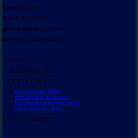
0914.00.00.65
MST: 1801737622
info.vinhtour@gmail.com
facebook.com/vinhtourvn/
HỖ TRỢ TƯ VẤN
HOTLINE 0914.00.00.65
THÔNG TIN CẦN BIẾT
Điều kiện điều khoản
Phương thức thanh toán
Bảo mật thông tin khách hàng
Chính sách quy định
FANPAGE FACEBOOK