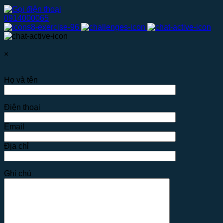
0914000065
×
Họ và tên
Điện thoại
Email
Địa chỉ
Ghi chú