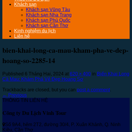
Khách sạn
Khách sạn Vũng Tàu
Khách sạn Nha Trang
Khách sạn Phú Quốc
Khách sạn Cần Thơ
Kinh nghiệm du lịch
Liên hệ
bien-khai-long-ca-mau-kham-pha-ve-dep-
hoang-so-2285-14
Published
6 Tháng Hai, 2024
at
620 × 400
in
Biển Khai Long
Cà Mau: Khám Phá Vẻ Đẹp Hoang Sơ
Trackbacks are closed, but you can
post a comment
.
←
Previous
THÔNG TIN LIÊN HỆ
Công ty Du Lịch Vinh Tour
Số 9A4, hẻm 2T2, đường 30/4, P. Xuân Khánh, Q. Ninh
Kiều, Cần Thơ