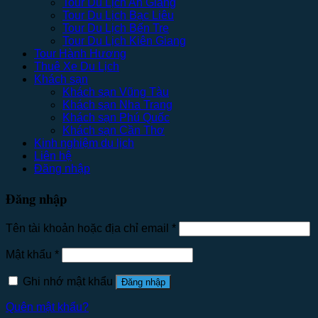
Tour Du Lịch An Giang
Tour Du Lịch Bạc Liêu
Tour Du Lịch Bến Tre
Tour Du Lịch Kiên Giang
Tour Hành Hương
Thuê Xe Du Lịch
Khách sạn
Khách sạn Vũng Tàu
Khách sạn Nha Trang
Khách sạn Phú Quốc
Khách sạn Cần Thơ
Kinh nghiệm du lịch
Liên hệ
Đăng nhập
Đăng nhập
Tên tài khoản hoặc địa chỉ email
*
Mật khẩu
*
Ghi nhớ mật khẩu
Đăng nhập
Quên mật khẩu?