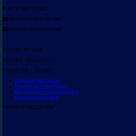
MST: 1801737622
info.vinhtour@gmail.com
facebook.com/vinhtourvn/
HỖ TRỢ TƯ VẤN
HOTLINE 0914.00.00.65
THÔNG TIN CẦN BIẾT
Điều kiện điều khoản
Phương thức thanh toán
Bảo mật thông tin khách hàng
Chính sách quy định
FANPAGE FACEBOOK