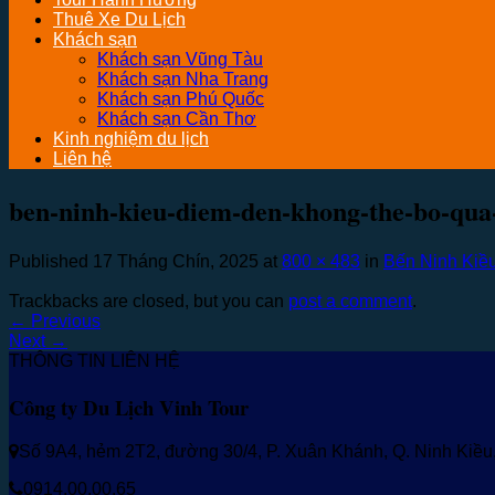
Thuê Xe Du Lịch
Khách sạn
Khách sạn Vũng Tàu
Khách sạn Nha Trang
Khách sạn Phú Quốc
Khách sạn Cần Thơ
Kinh nghiệm du lịch
Liên hệ
ben-ninh-kieu-diem-den-khong-the-bo-qua
Published
17 Tháng Chín, 2025
at
800 × 483
in
Bến Ninh Kiề
Trackbacks are closed, but you can
post a comment
.
←
Previous
Next
→
THÔNG TIN LIÊN HỆ
Công ty Du Lịch Vinh Tour
Số 9A4, hẻm 2T2, đường 30/4, P. Xuân Khánh, Q. Ninh Kiề
0914.00.00.65