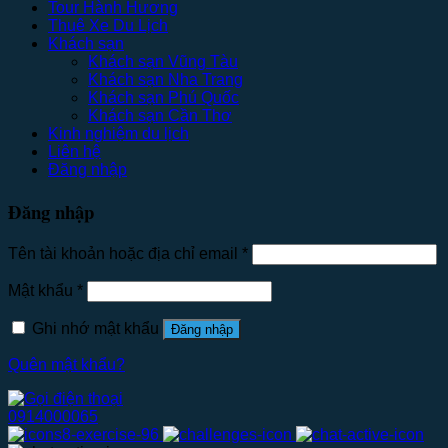
Tour Hành Hương
Thuê Xe Du Lịch
Khách sạn
Khách sạn Vũng Tàu
Khách sạn Nha Trang
Khách sạn Phú Quốc
Khách sạn Cần Thơ
Kinh nghiệm du lịch
Liên hệ
Đăng nhập
Đăng nhập
Tên tài khoản hoặc địa chỉ email
*
Mật khẩu
*
Ghi nhớ mật khẩu
Đăng nhập
Quên mật khẩu?
0914000065