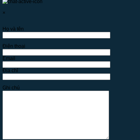
×
Họ và tên
Điện thoại
Email
Địa chỉ
Ghi chú