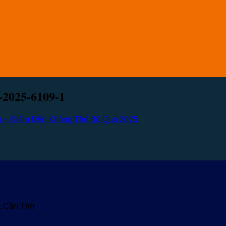
-2025-6109-1
u – Điểm Đến Không Thể Bỏ Qua 2025
u, Cần Thơ