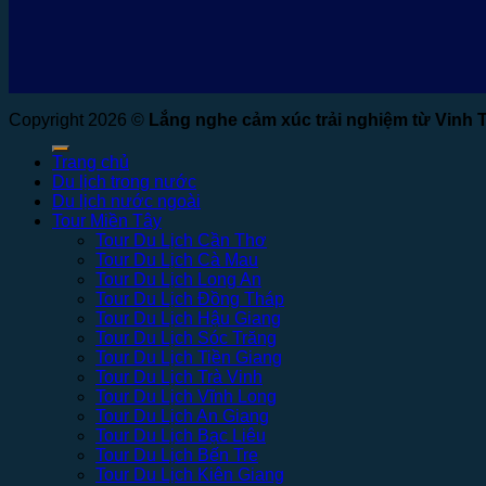
Copyright 2026 ©
Lắng nghe cảm xúc trải nghiệm từ Vinh 
Trang chủ
Du lịch trong nước
Du lịch nước ngoài
Tour Miền Tây
Tour Du Lịch Cần Thơ
Tour Du Lịch Cà Mau
Tour Du Lịch Long An
Tour Du Lịch Đồng Tháp
Tour Du Lịch Hậu Giang
Tour Du Lịch Sóc Trăng
Tour Du Lịch Tiền Giang
Tour Du Lịch Trà Vinh
Tour Du Lịch Vĩnh Long
Tour Du Lịch An Giang
Tour Du Lịch Bạc Liêu
Tour Du Lịch Bến Tre
Tour Du Lịch Kiên Giang