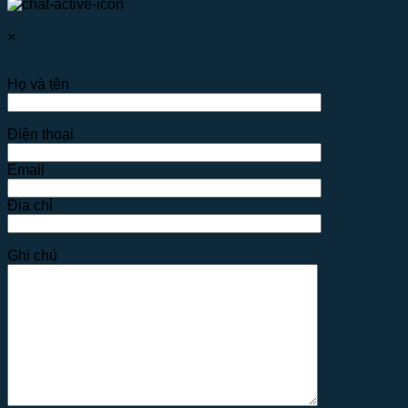
×
Họ và tên
Điện thoại
Email
Địa chỉ
Ghi chú