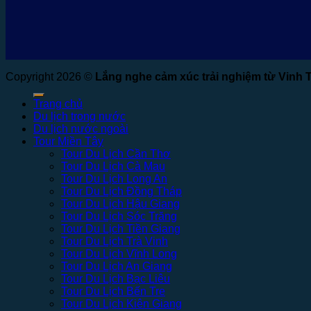
Copyright 2026 ©
Lắng nghe cảm xúc trải nghiệm từ Vinh 
Trang chủ
Du lịch trong nước
Du lịch nước ngoài
Tour Miền Tây
Tour Du Lịch Cần Thơ
Tour Du Lịch Cà Mau
Tour Du Lịch Long An
Tour Du Lịch Đồng Tháp
Tour Du Lịch Hậu Giang
Tour Du Lịch Sóc Trăng
Tour Du Lịch Tiền Giang
Tour Du Lịch Trà Vinh
Tour Du Lịch Vĩnh Long
Tour Du Lịch An Giang
Tour Du Lịch Bạc Liêu
Tour Du Lịch Bến Tre
Tour Du Lịch Kiên Giang