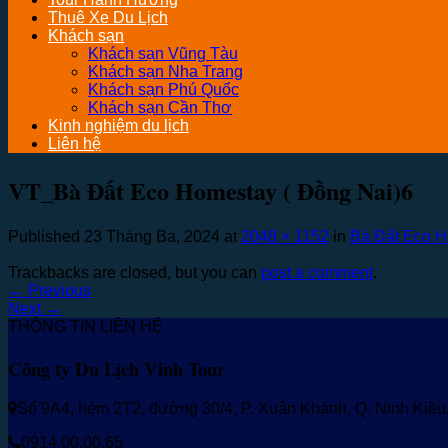
Thuê Xe Du Lịch
Khách sạn
Khách sạn Vũng Tàu
Khách sạn Nha Trang
Khách sạn Phú Quốc
Khách sạn Cần Thơ
Kinh nghiệm du lịch
Liên hệ
VT_Bà Đất Eco Homestay ( Đồng Nai)6
Published
23 Tháng Ba, 2024
at
2048 × 1152
in
Bà Đất Eco H
Trackbacks are closed, but you can
post a comment
.
←
Previous
Next
→
THÔNG TIN LIÊN HỆ
Công ty Du Lịch Vinh Tour
Số 9A4, hẻm 2T2, đường 30/4, P. Xuân Khánh, Q. Ninh Kiề
0914.00.00.65