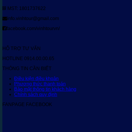
MST: 1801737622
info.vinhtour@gmail.com
facebook.com/vinhtourvn/
HỖ TRỢ TƯ VẤN
HOTLINE 0914.00.00.65
THÔNG TIN CẦN BIẾT
Điều kiện điều khoản
Phương thức thanh toán
Bảo mật thông tin khách hàng
Chính sách quy định
FANPAGE FACEBOOK