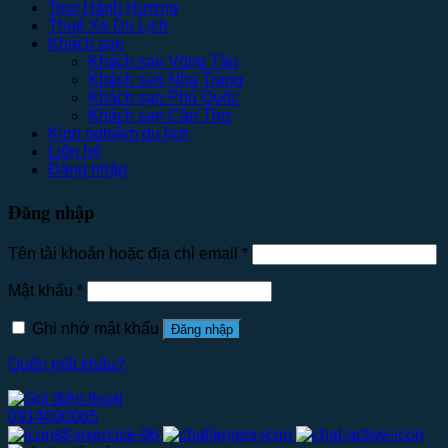
Tour Hành Hương
Thuê Xe Du Lịch
Khách sạn
Khách sạn Vũng Tàu
Khách sạn Nha Trang
Khách sạn Phú Quốc
Khách sạn Cần Thơ
Kinh nghiệm du lịch
Liên hệ
Đăng nhập
Đăng nhập
Tên tài khoản hoặc địa chỉ email
*
Mật khẩu
*
Ghi nhớ mật khẩu
Đăng nhập
Quên mật khẩu?
0914000065