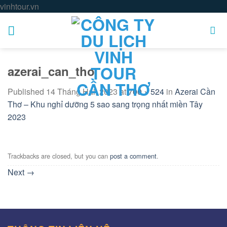
Skip
vinhtour.vn
to
content
azerai_can_tho
Published
14 Tháng Hai, 2023
at
700 × 524
in
Azerai Cần
Thơ – Khu nghỉ dưỡng 5 sao sang trọng nhất miền Tây
2023
Trackbacks are closed, but you can
post a comment
.
Next
→