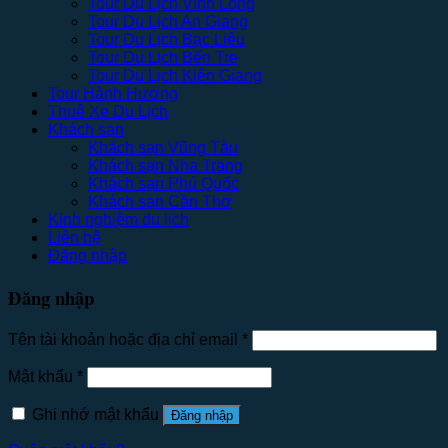
Tour Du Lịch Vĩnh Long
Tour Du Lịch An Giang
Tour Du Lịch Bạc Liêu
Tour Du Lịch Bến Tre
Tour Du Lịch Kiên Giang
Tour Hành Hương
Thuê Xe Du Lịch
Khách sạn
Khách sạn Vũng Tàu
Khách sạn Nha Trang
Khách sạn Phú Quốc
Khách sạn Cần Thơ
Kinh nghiệm du lịch
Liên hệ
Đăng nhập
Đăng nhập
Tên tài khoản hoặc địa chỉ email
*
Mật khẩu
*
Ghi nhớ mật khẩu
Đăng nhập