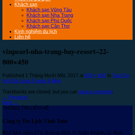
Khách sạn
Khách sạn Vũng Tàu
Khách sạn Nha Trang
Khách sạn Phú Quốc
Khách sạn Cần Thơ
Kinh nghiệm du lịch
Liên hệ
vinpearl-nha-trang-bay-resort–22-
800×450
Published
1 Tháng Mười Một, 2017
at
800 × 450
in
Tour Du
lịch Đài Loan 5 ngày 4 đêm
Trackbacks are closed, but you can
post a comment
.
←
Previous
Next
→
THÔNG TIN LIÊN HỆ
Công ty Du Lịch Vinh Tour
Số 9A4, hẻm 2T2, đường 30/4, P. Xuân Khánh, Q. Ninh