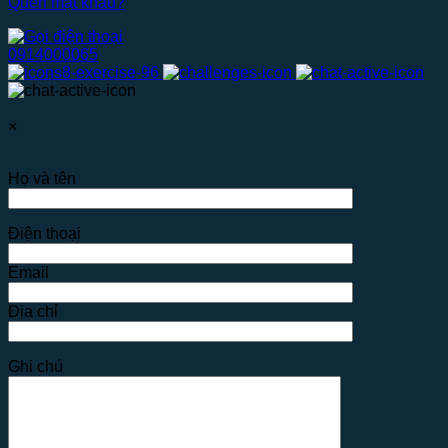
Quên mật khẩu?
0914000065
×
Họ và tên
Điện thoại
Email
Địa chỉ
Ghi chú