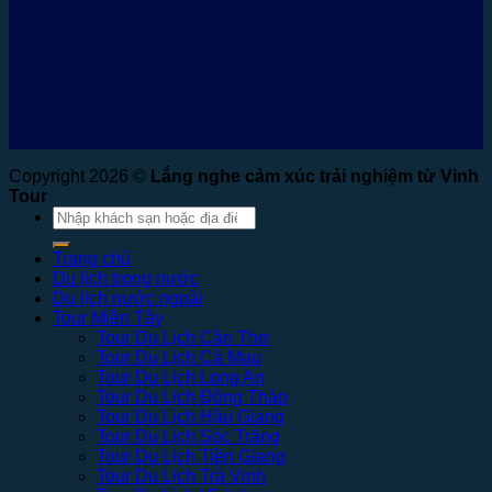
Copyright 2026 ©
Lắng nghe cảm xúc trải nghiệm từ Vinh
Tour
Tìm
kiếm:
Trang chủ
Du lịch trong nước
Du lịch nước ngoài
Tour Miền Tây
Tour Du Lịch Cần Thơ
Tour Du Lịch Cà Mau
Tour Du Lịch Long An
Tour Du Lịch Đồng Tháp
Tour Du Lịch Hậu Giang
Tour Du Lịch Sóc Trăng
Tour Du Lịch Tiền Giang
Tour Du Lịch Trà Vinh