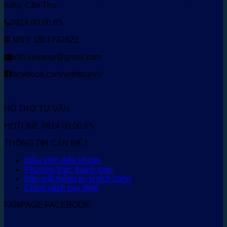
Kiều, Cần Thơ
0914.00.00.65
MST: 1801737622
info.vinhtour@gmail.com
facebook.com/vinhtourvn/
HỖ TRỢ TƯ VẤN
HOTLINE 0914.00.00.65
THÔNG TIN CẦN BIẾT
Điều kiện điều khoản
Phương thức thanh toán
Bảo mật thông tin khách hàng
Chính sách quy định
FANPAGE FACEBOOK