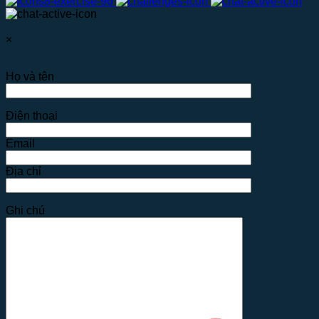
×
Họ và tên
Điện thoại
Email
Địa chỉ
Ghi chú