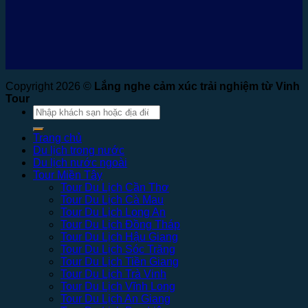
Copyright 2026 ©
Lắng nghe cảm xúc trải nghiệm từ Vinh
Tour
Tìm
kiếm:
Trang chủ
Du lịch trong nước
Du lịch nước ngoài
Tour Miền Tây
Tour Du Lịch Cần Thơ
Tour Du Lịch Cà Mau
Tour Du Lịch Long An
Tour Du Lịch Đồng Tháp
Tour Du Lịch Hậu Giang
Tour Du Lịch Sóc Trăng
Tour Du Lịch Tiền Giang
Tour Du Lịch Trà Vinh
Tour Du Lịch Vĩnh Long
Tour Du Lịch An Giang