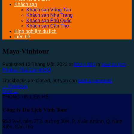
Khách sạn
Khách sạn Vũng Tàu
Khách sạn Nha Trang
Khách sạn Phú Quốc
Khách sạn Cần Thơ
Kinh nghiệm du lịch
Liên hệ
Maya-Vinhtour
Published
13 Tháng Một, 2023
at
800 × 800
in
Tour du lịch
Phuket Thái Lan 4N3D
Trackbacks are closed, but you can
post a comment
.
←
Previous
Next
→
THÔNG TIN LIÊN HỆ
Công ty Du Lịch Vinh Tour
Số 9A4, hẻm 2T2, đường 30/4, P. Xuân Khánh, Q. Ninh
Kiều, Cần Thơ