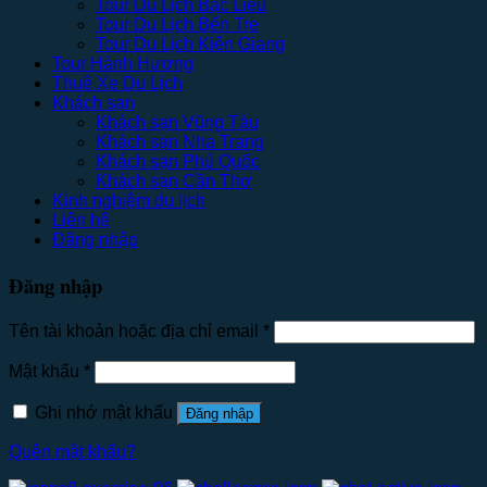
Tour Du Lịch Bạc Liêu
Tour Du Lịch Bến Tre
Tour Du Lịch Kiên Giang
Tour Hành Hương
Thuê Xe Du Lịch
Khách sạn
Khách sạn Vũng Tàu
Khách sạn Nha Trang
Khách sạn Phú Quốc
Khách sạn Cần Thơ
Kinh nghiệm du lịch
Liên hệ
Đăng nhập
Đăng nhập
Tên tài khoản hoặc địa chỉ email
*
Mật khẩu
*
Ghi nhớ mật khẩu
Đăng nhập
Quên mật khẩu?