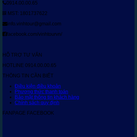
0914.00.00.65
MST: 1801737622
info.vinhtour@gmail.com
facebook.com/vinhtourvn/
HỖ TRỢ TƯ VẤN
HOTLINE 0914.00.00.65
THÔNG TIN CẦN BIẾT
Điều kiện điều khoản
Phương thức thanh toán
Bảo mật thông tin khách hàng
Chính sách quy định
FANPAGE FACEBOOK