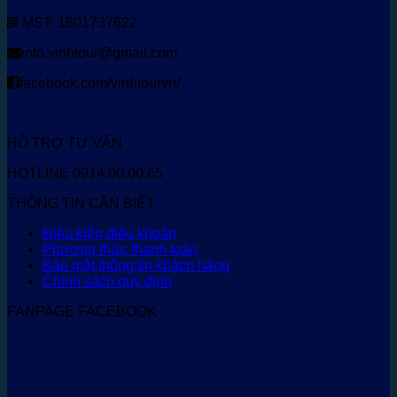
MST: 1801737622
info.vinhtour@gmail.com
facebook.com/vinhtourvn/
HỖ TRỢ TƯ VẤN
HOTLINE 0914.00.00.65
THÔNG TIN CẦN BIẾT
Điều kiện điều khoản
Phương thức thanh toán
Bảo mật thông tin khách hàng
Chính sách quy định
FANPAGE FACEBOOK