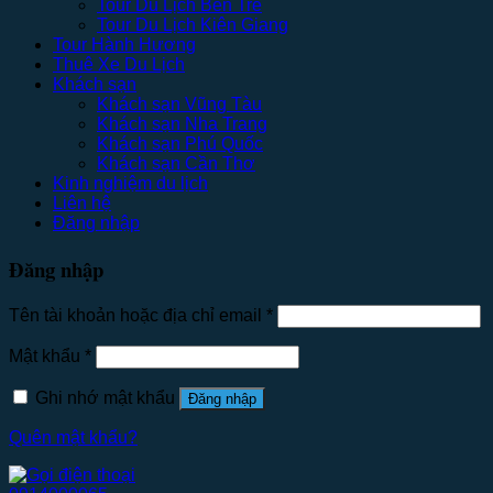
Tour Du Lịch Bến Tre
Tour Du Lịch Kiên Giang
Tour Hành Hương
Thuê Xe Du Lịch
Khách sạn
Khách sạn Vũng Tàu
Khách sạn Nha Trang
Khách sạn Phú Quốc
Khách sạn Cần Thơ
Kinh nghiệm du lịch
Liên hệ
Đăng nhập
Đăng nhập
Tên tài khoản hoặc địa chỉ email
*
Mật khẩu
*
Ghi nhớ mật khẩu
Đăng nhập
Quên mật khẩu?