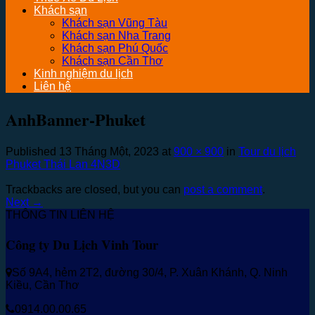
Khách sạn
Khách sạn Vũng Tàu
Khách sạn Nha Trang
Khách sạn Phú Quốc
Khách sạn Cần Thơ
Kinh nghiệm du lịch
Liên hệ
AnhBanner-Phuket
Published
13 Tháng Một, 2023
at
900 × 900
in
Tour du lịch
Phuket Thái Lan 4N3D
Trackbacks are closed, but you can
post a comment
.
Next
→
THÔNG TIN LIÊN HỆ
Công ty Du Lịch Vinh Tour
Số 9A4, hẻm 2T2, đường 30/4, P. Xuân Khánh, Q. Ninh
Kiều, Cần Thơ
0914.00.00.65