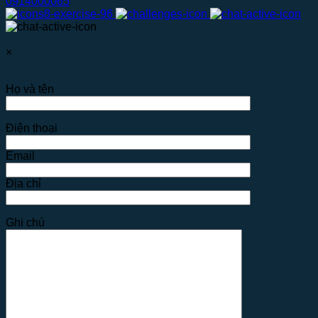
0914000065
×
Họ và tên
Điện thoại
Email
Địa chỉ
Ghi chú