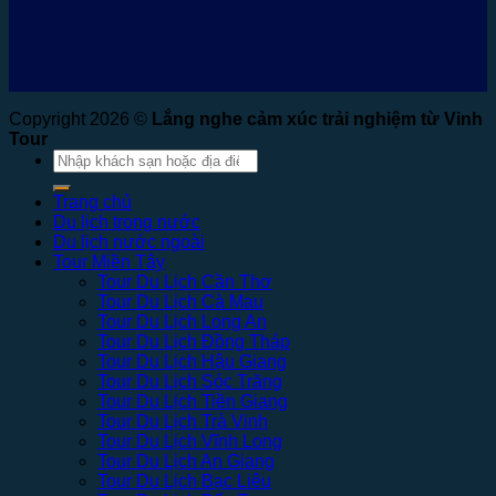
Copyright 2026 ©
Lắng nghe cảm xúc trải nghiệm từ Vinh
Tour
Tìm
kiếm:
Trang chủ
Du lịch trong nước
Du lịch nước ngoài
Tour Miền Tây
Tour Du Lịch Cần Thơ
Tour Du Lịch Cà Mau
Tour Du Lịch Long An
Tour Du Lịch Đồng Tháp
Tour Du Lịch Hậu Giang
Tour Du Lịch Sóc Trăng
Tour Du Lịch Tiền Giang
Tour Du Lịch Trà Vinh
Tour Du Lịch Vĩnh Long
Tour Du Lịch An Giang
Tour Du Lịch Bạc Liêu