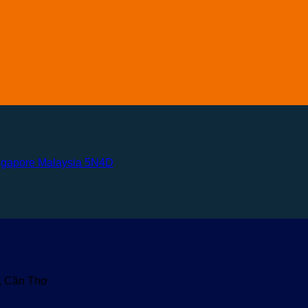
ingapore Malaysia 5N4D
u, Cần Thơ