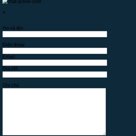
×
Họ và tên
Điện thoại
Email
Địa chỉ
Ghi chú