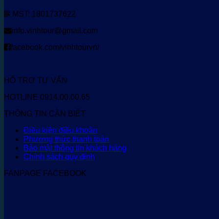
MST: 1801737622
info.vinhtour@gmail.com
facebook.com/vinhtourvn/
HỖ TRỢ TƯ VẤN
HOTLINE 0914.00.00.65
THÔNG TIN CẦN BIẾT
Điều kiện điều khoản
Phương thức thanh toán
Bảo mật thông tin khách hàng
Chính sách quy định
FANPAGE FACEBOOK