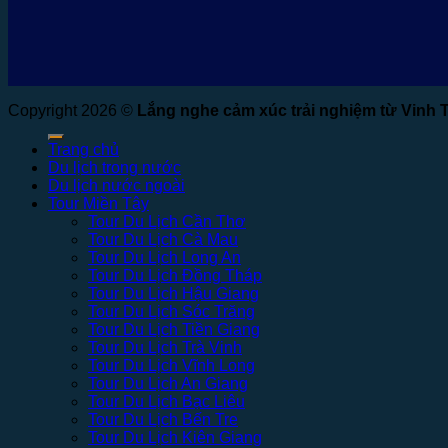
Copyright 2026 ©
Lắng nghe cảm xúc trải nghiệm từ Vinh 
Trang chủ
Du lịch trong nước
Du lịch nước ngoài
Tour Miền Tây
Tour Du Lịch Cần Thơ
Tour Du Lịch Cà Mau
Tour Du Lịch Long An
Tour Du Lịch Đồng Tháp
Tour Du Lịch Hậu Giang
Tour Du Lịch Sóc Trăng
Tour Du Lịch Tiền Giang
Tour Du Lịch Trà Vinh
Tour Du Lịch Vĩnh Long
Tour Du Lịch An Giang
Tour Du Lịch Bạc Liêu
Tour Du Lịch Bến Tre
Tour Du Lịch Kiên Giang