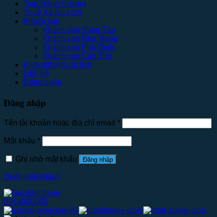
Tour Hành Hương
Thuê Xe Du Lịch
Khách sạn
Khách sạn Vũng Tàu
Khách sạn Nha Trang
Khách sạn Phú Quốc
Khách sạn Cần Thơ
Kinh nghiệm du lịch
Liên hệ
Đăng nhập
Đăng nhập
Tên tài khoản hoặc địa chỉ email
*
Mật khẩu
*
Ghi nhớ mật khẩu
Đăng nhập
Quên mật khẩu?
0914000065