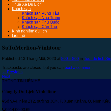
Thuê Xe Du Lịch
Khách sạn
Khách sạn Vũng Tàu
Khách sạn Nha Trang
Khách sạn Phú Quốc
Khách sạn Cần Thơ
Kinh nghiệm du lịch
Liên hệ
SuTuMerlion-Vinhtour
Published
13 Tháng Một, 2023
at
800 × 800
in
Tour du lịch S
Trackbacks are closed, but you can
post a comment
.
←
Previous
Next
→
THÔNG TIN LIÊN HỆ
Công ty Du Lịch Vinh Tour
Số 9A4, hẻm 2T2, đường 30/4, P. Xuân Khánh, Q. Ninh Kiề
0914.00.00.65