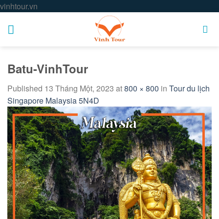
Skip
vinhtour.vn
to
content
Batu-VinhTour
Published
13 Tháng Một, 2023
at
800 × 800
in
Tour du lịch
Singapore Malaysia 5N4D