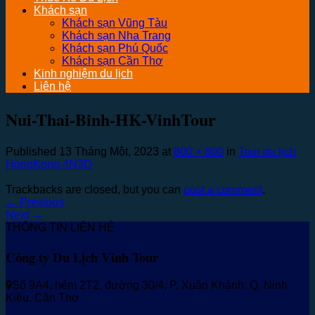
Khách sạn
Khách sạn Vũng Tàu
Khách sạn Nha Trang
Khách sạn Phú Quốc
Khách sạn Cần Thơ
Kinh nghiệm du lịch
Liên hệ
Nui-Thai-Binh-HK-VinhTour
Published
13 Tháng Một, 2023
at
800 × 800
in
Tour du lịch
HongKong 4N3D
Trackbacks are closed, but you can
post a comment
.
←
Previous
Next
→
THÔNG TIN LIÊN HỆ
Công ty Du Lịch Vinh Tour
Số 9A4, hẻm 2T2, đường 30/4, P. Xuân Khánh, Q. Ninh
Kiều, Cần Thơ