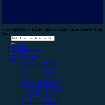
Copyright 2026 ©
Lắng nghe cảm xúc trải nghiệm từ Vinh
Tour
Tìm
kiếm:
Trang chủ
Du lịch trong nước
Du lịch nước ngoài
Tour Miền Tây
Tour Du Lịch Cần Thơ
Tour Du Lịch Cà Mau
Tour Du Lịch Long An
Tour Du Lịch Đồng Tháp
Tour Du Lịch Hậu Giang
Tour Du Lịch Sóc Trăng
Tour Du Lịch Tiền Giang
Tour Du Lịch Trà Vinh
Tour Du Lịch Vĩnh Long
Tour Du Lịch An Giang