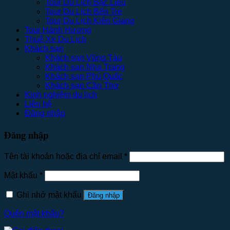
Tour Du Lịch Bạc Liêu
Tour Du Lịch Bến Tre
Tour Du Lịch Kiên Giang
Tour Hành Hương
Thuê Xe Du Lịch
Khách sạn
Khách sạn Vũng Tàu
Khách sạn Nha Trang
Khách sạn Phú Quốc
Khách sạn Cần Thơ
Kinh nghiệm du lịch
Liên hệ
Đăng nhập
Đăng nhập
Tên tài khoản hoặc địa chỉ email
*
Mật khẩu
*
Ghi nhớ mật khẩu
Đăng nhập
Quên mật khẩu?