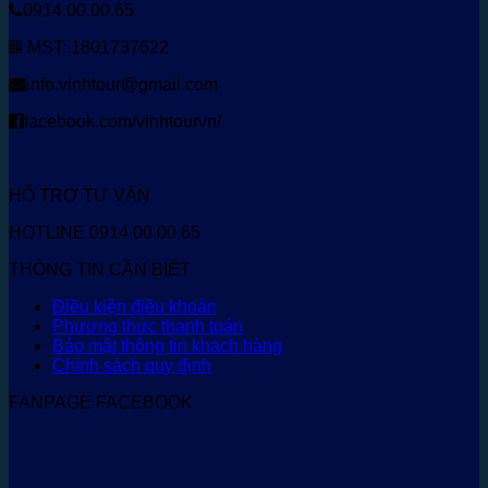
0914.00.00.65
MST: 1801737622
info.vinhtour@gmail.com
facebook.com/vinhtourvn/
HỖ TRỢ TƯ VẤN
HOTLINE 0914.00.00.65
THÔNG TIN CẦN BIẾT
Điều kiện điều khoản
Phương thức thanh toán
Bảo mật thông tin khách hàng
Chính sách quy định
FANPAGE FACEBOOK