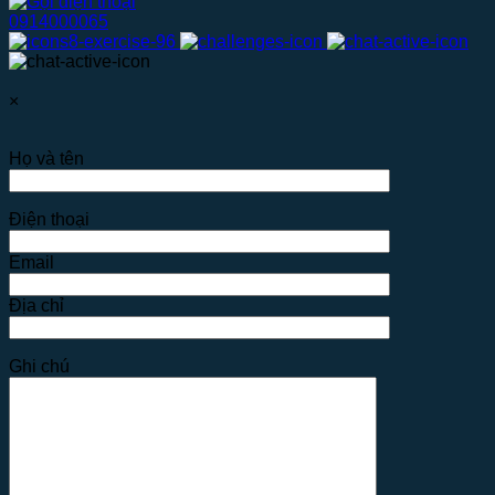
0914000065
×
Họ và tên
Điện thoại
Email
Địa chỉ
Ghi chú