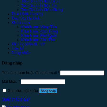
Tour Du Lịch Bạc Liêu
Tour Du Lịch Bến Tre
Tour Du Lịch Kiên Giang
Tour Hành Hương
Thuê Xe Du Lịch
Khách sạn
Khách sạn Vũng Tàu
Khách sạn Nha Trang
Khách sạn Phú Quốc
Khách sạn Cần Thơ
Kinh nghiệm du lịch
Liên hệ
Đăng nhập
Đăng nhập
Tên tài khoản hoặc địa chỉ email
*
Mật khẩu
*
Ghi nhớ mật khẩu
Đăng nhập
Quên mật khẩu?