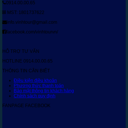
0914.00.00.65
MST: 1801737622
info.vinhtour@gmail.com
facebook.com/vinhtourvn/
HỖ TRỢ TƯ VẤN
HOTLINE 0914.00.00.65
THÔNG TIN CẦN BIẾT
Điều kiện điều khoản
Phương thức thanh toán
Bảo mật thông tin khách hàng
Chính sách quy định
FANPAGE FACEBOOK