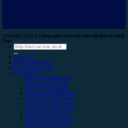
Copyright 2026 ©
Lắng nghe cảm xúc trải nghiệm từ Vinh
Tour
Tìm
kiếm:
Trang chủ
Du lịch trong nước
Du lịch nước ngoài
Tour Miền Tây
Tour Du Lịch Cần Thơ
Tour Du Lịch Cà Mau
Tour Du Lịch Long An
Tour Du Lịch Đồng Tháp
Tour Du Lịch Hậu Giang
Tour Du Lịch Sóc Trăng
Tour Du Lịch Tiền Giang
Tour Du Lịch Trà Vinh
Tour Du Lịch Vĩnh Long
Tour Du Lịch An Giang