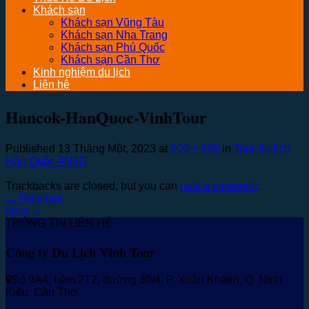
Khách sạn
Khách sạn Vũng Tàu
Khách sạn Nha Trang
Khách sạn Phú Quốc
Khách sạn Cần Thơ
Kinh nghiệm du lịch
Liên hệ
Hancok-HanQuoc-VinhTour
Published
13 Tháng Một, 2023
at
800 × 800
in
Tour du lịch
Hàn Quốc 4N3D
Trackbacks are closed, but you can
post a comment
.
←
Previous
Next
→
THÔNG TIN LIÊN HỆ
Công ty Du Lịch Vinh Tour
Số 9A4, hẻm 2T2, đường 30/4, P. Xuân Khánh, Q. Ninh
Kiều, Cần Thơ