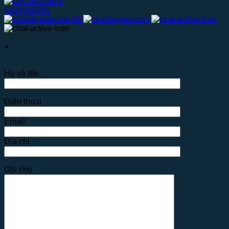
0914000065
×
Họ và tên
Điện thoại
Email
Địa chỉ
Ghi chú