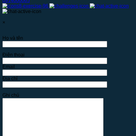
0914000065
×
Họ và tên
Điện thoại
Email
Địa chỉ
Ghi chú