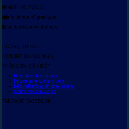
MST: 1801737622
info.vinhtour@gmail.com
facebook.com/vinhtourvn/
HỖ TRỢ TƯ VẤN
HOTLINE 0914.00.00.65
THÔNG TIN CẦN BIẾT
Điều kiện điều khoản
Phương thức thanh toán
Bảo mật thông tin khách hàng
Chính sách quy định
FANPAGE FACEBOOK