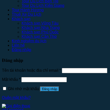
Tour Du Lịch Bến Tre
Tour Du Lịch Kiên Giang
Tour Hành Hương
Thuê Xe Du Lịch
Khách sạn
Khách sạn Vũng Tàu
Khách sạn Nha Trang
Khách sạn Phú Quốc
Khách sạn Cần Thơ
Kinh nghiệm du lịch
Liên hệ
Đăng nhập
Đăng nhập
Tên tài khoản hoặc địa chỉ email
*
Mật khẩu
*
Ghi nhớ mật khẩu
Đăng nhập
Quên mật khẩu?