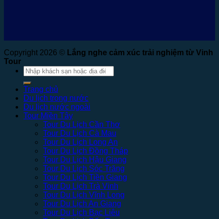
Copyright 2026 ©
Lắng nghe cảm xúc trải nghiệm từ Vinh
Tour
Tìm
kiếm:
Trang chủ
Du lịch trong nước
Du lịch nước ngoài
Tour Miền Tây
Tour Du Lịch Cần Thơ
Tour Du Lịch Cà Mau
Tour Du Lịch Long An
Tour Du Lịch Đồng Tháp
Tour Du Lịch Hậu Giang
Tour Du Lịch Sóc Trăng
Tour Du Lịch Tiền Giang
Tour Du Lịch Trà Vinh
Tour Du Lịch Vĩnh Long
Tour Du Lịch An Giang
Tour Du Lịch Bạc Liêu