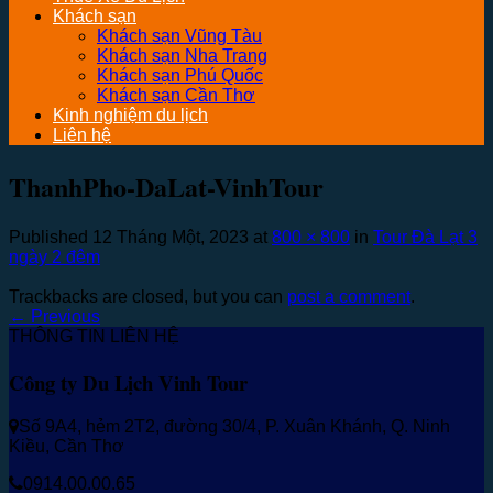
Khách sạn
Khách sạn Vũng Tàu
Khách sạn Nha Trang
Khách sạn Phú Quốc
Khách sạn Cần Thơ
Kinh nghiệm du lịch
Liên hệ
ThanhPho-DaLat-VinhTour
Published
12 Tháng Một, 2023
at
800 × 800
in
Tour Đà Lạt 3
ngày 2 đêm
Trackbacks are closed, but you can
post a comment
.
←
Previous
THÔNG TIN LIÊN HỆ
Công ty Du Lịch Vinh Tour
Số 9A4, hẻm 2T2, đường 30/4, P. Xuân Khánh, Q. Ninh
Kiều, Cần Thơ
0914.00.00.65