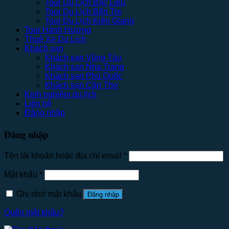
Tour Du Lịch Bạc Liêu
Tour Du Lịch Bến Tre
Tour Du Lịch Kiên Giang
Tour Hành Hương
Thuê Xe Du Lịch
Khách sạn
Khách sạn Vũng Tàu
Khách sạn Nha Trang
Khách sạn Phú Quốc
Khách sạn Cần Thơ
Kinh nghiệm du lịch
Liên hệ
Đăng nhập
Đăng nhập
Tên tài khoản hoặc địa chỉ email
*
Mật khẩu
*
Ghi nhớ mật khẩu
Đăng nhập
Quên mật khẩu?