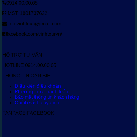
0914.00.00.65
MST: 1801737622
info.vinhtour@gmail.com
facebook.com/vinhtourvn/
HỖ TRỢ TƯ VẤN
HOTLINE 0914.00.00.65
THÔNG TIN CẦN BIẾT
Điều kiện điều khoản
Phương thức thanh toán
Bảo mật thông tin khách hàng
Chính sách quy định
FANPAGE FACEBOOK