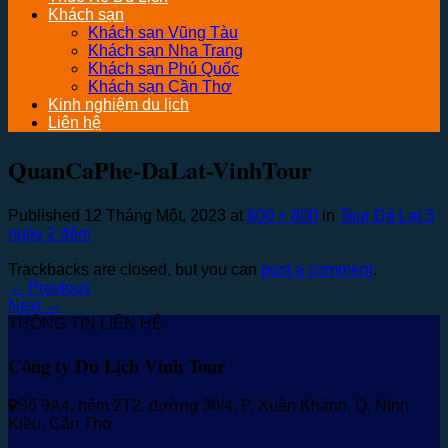
Khách sạn
Khách sạn Vũng Tàu
Khách sạn Nha Trang
Khách sạn Phú Quốc
Khách sạn Cần Thơ
Kinh nghiệm du lịch
Liên hệ
QuanCaPhe-DaLat-VinhTour
Published
12 Tháng Một, 2023
at
800 × 800
in
Tour Đà Lạt 3
ngày 2 đêm
Trackbacks are closed, but you can
post a comment
.
←
Previous
Next
→
THÔNG TIN LIÊN HỆ
Công ty Du Lịch Vinh Tour
Số 9A4, hẻm 2T2, đường 30/4, P. Xuân Khánh, Q. Ninh
Kiều, Cần Thơ