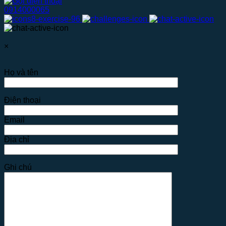
0914000065
×
Họ và tên
Điện thoại
Email
Địa chỉ
Ghi chú