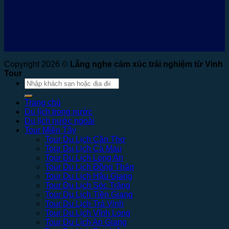
Copyright 2026 ©
Lắng nghe cảm xúc trải nghiệm từ Vinh
Tour
Tìm
kiếm:
Trang chủ
Du lịch trong nước
Du lịch nước ngoài
Tour Miền Tây
Tour Du Lịch Cần Thơ
Tour Du Lịch Cà Mau
Tour Du Lịch Long An
Tour Du Lịch Đồng Tháp
Tour Du Lịch Hậu Giang
Tour Du Lịch Sóc Trăng
Tour Du Lịch Tiền Giang
Tour Du Lịch Trà Vinh
Tour Du Lịch Vĩnh Long
Tour Du Lịch An Giang