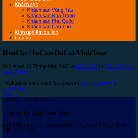
Khách sạn
Khách sạn Vũng Tàu
Khách sạn Nha Trang
Khách sạn Phú Quốc
Khách sạn Cần Thơ
Kinh nghiệm du lịch
Liên hệ
HoaCamTuCau-DaLat-VinhTour
Published
12 Tháng Một, 2023
at
800 × 800
in
Tour Đà Lạt 3
ngày 2 đêm
Trackbacks are closed, but you can
post a comment
.
←
Previous
Next
→
THÔNG TIN LIÊN HỆ
Công ty Du Lịch Vinh Tour
Số 9A4, hẻm 2T2, đường 30/4, P. Xuân Khánh, Q. Ninh
Kiều, Cần Thơ