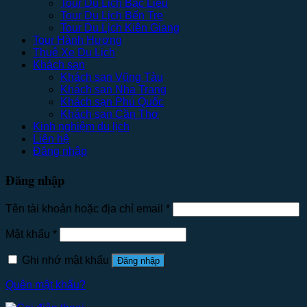
Tour Du Lịch Bạc Liêu
Tour Du Lịch Bến Tre
Tour Du Lịch Kiên Giang
Tour Hành Hương
Thuê Xe Du Lịch
Khách sạn
Khách sạn Vũng Tàu
Khách sạn Nha Trang
Khách sạn Phú Quốc
Khách sạn Cần Thơ
Kinh nghiệm du lịch
Liên hệ
Đăng nhập
Đăng nhập
Tên tài khoản hoặc địa chỉ email
*
Mật khẩu
*
Ghi nhớ mật khẩu
Đăng nhập
Quên mật khẩu?