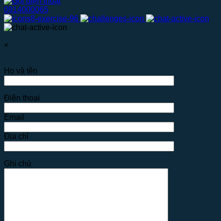
0914000065
×
Họ và tên
Điện thoại
Email
Địa chỉ
Ghi chú