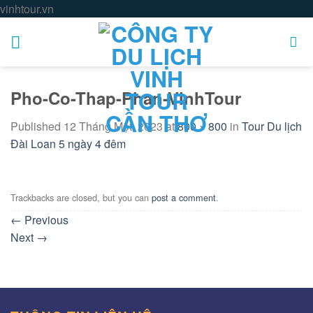
Skip
vinhtour.vn
to
content
Pho-Co-Thap-Phan-VinhTour
Published
12 Tháng Một, 2023
at
800 × 800
in
Tour Du lịch
Đài Loan 5 ngày 4 đêm
Trackbacks are closed, but you can
post a comment
.
←
Previous
Next
→