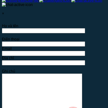
×
Họ và tên
Điện thoại
Email
Địa chỉ
Ghi chú