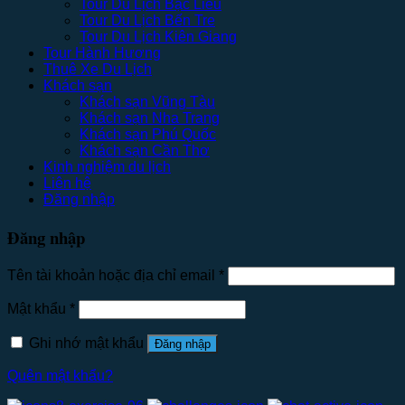
Tour Du Lịch Bạc Liêu
Tour Du Lịch Bến Tre
Tour Du Lịch Kiên Giang
Tour Hành Hương
Thuê Xe Du Lịch
Khách sạn
Khách sạn Vũng Tàu
Khách sạn Nha Trang
Khách sạn Phú Quốc
Khách sạn Cần Thơ
Kinh nghiệm du lịch
Liên hệ
Đăng nhập
Đăng nhập
Tên tài khoản hoặc địa chỉ email
*
Mật khẩu
*
Ghi nhớ mật khẩu
Đăng nhập
Quên mật khẩu?