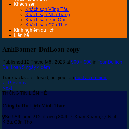
Khách sạn
Khách sạn Vũng Tàu
Khách sạn Nha Trang
Khách sạn Phú Quốc
Khách sạn Cần Thơ
Kinh nghiệm du lịch
Liên hệ
AnhBanner-DaiLoan copy
Published
12 Tháng Một, 2023
at
900 × 900
in
Tour Du lịch
Đài Loan 5 ngày 4 đêm
Trackbacks are closed, but you can
post a comment
.
←
Previous
Next
→
THÔNG TIN LIÊN HỆ
Công ty Du Lịch Vinh Tour
Số 9A4, hẻm 2T2, đường 30/4, P. Xuân Khánh, Q. Ninh
Kiều, Cần Thơ