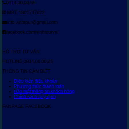
0914.00.00.65
MST: 1801737622
info.vinhtour@gmail.com
facebook.com/vinhtourvn/
HỖ TRỢ TƯ VẤN
HOTLINE 0914.00.00.65
THÔNG TIN CẦN BIẾT
Điều kiện điều khoản
Phương thức thanh toán
Bảo mật thông tin khách hàng
Chính sách quy định
FANPAGE FACEBOOK