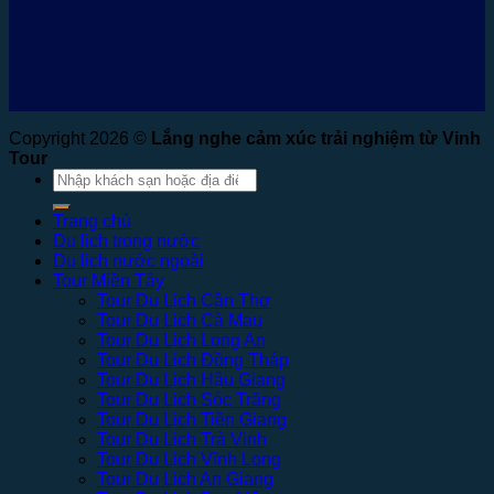
Copyright 2026 ©
Lắng nghe cảm xúc trải nghiệm từ Vinh
Tour
Tìm
kiếm:
Trang chủ
Du lịch trong nước
Du lịch nước ngoài
Tour Miền Tây
Tour Du Lịch Cần Thơ
Tour Du Lịch Cà Mau
Tour Du Lịch Long An
Tour Du Lịch Đồng Tháp
Tour Du Lịch Hậu Giang
Tour Du Lịch Sóc Trăng
Tour Du Lịch Tiền Giang
Tour Du Lịch Trà Vinh
Tour Du Lịch Vĩnh Long
Tour Du Lịch An Giang