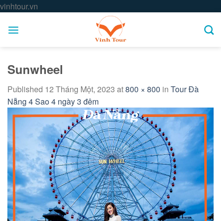
Skip
vinhtour.vn
to
content
Sunwheel
Published
12 Tháng Một, 2023
at
800 × 800
in
Tour Đà
Nẵng 4 Sao 4 ngày 3 đêm