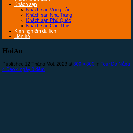
Khách sạn
Khách sạn Vũng Tàu
Khách sạn Nha Trang
Khách sạn Phú Quốc
Khách sạn Cần Thơ
Kinh nghiệm du lịch
Liên hệ
HoiAn
Published
12 Tháng Một, 2023
at
800 × 800
in
Tour Đà Nẵng
4 Sao 4 ngày 3 đêm