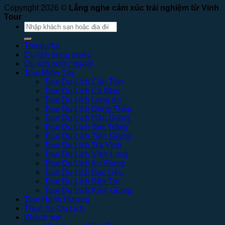
Copyright 2026 ©
Lắng nghe cảm xúc trải nghiệm từ Vinh
Tour
Tìm
kiếm:
Trang chủ
Du lịch trong nước
Du lịch nước ngoài
Tour Miền Tây
Tour Du Lịch Cần Thơ
Tour Du Lịch Cà Mau
Tour Du Lịch Long An
Tour Du Lịch Đồng Tháp
Tour Du Lịch Hậu Giang
Tour Du Lịch Sóc Trăng
Tour Du Lịch Tiền Giang
Tour Du Lịch Trà Vinh
Tour Du Lịch Vĩnh Long
Tour Du Lịch An Giang
Tour Du Lịch Bạc Liêu
Tour Du Lịch Bến Tre
Tour Du Lịch Kiên Giang
Tour Hành Hương
Thuê Xe Du Lịch
Khách sạn