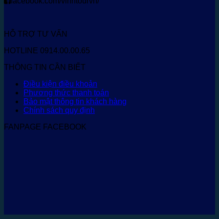
facebook.com/vinhtourvn/
HỖ TRỢ TƯ VẤN
HOTLINE 0914.00.00.65
THÔNG TIN CẦN BIẾT
Điều kiện điều khoản
Phương thức thanh toán
Bảo mật thông tin khách hàng
Chính sách quy định
FANPAGE FACEBOOK