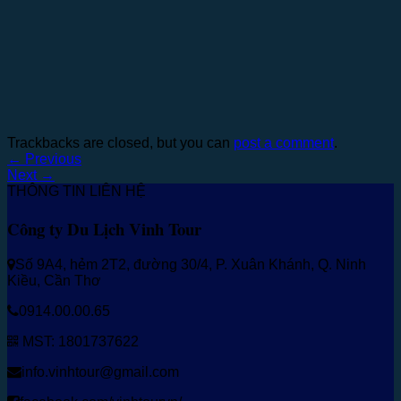
Trackbacks are closed, but you can
post a comment
.
←
Previous
Next
→
THÔNG TIN LIÊN HỆ
Công ty Du Lịch Vinh Tour
Số 9A4, hẻm 2T2, đường 30/4, P. Xuân Khánh, Q. Ninh
Kiều, Cần Thơ
0914.00.00.65
MST: 1801737622
info.vinhtour@gmail.com