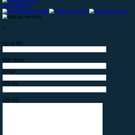
0914000065
×
Họ và tên
Điện thoại
Email
Địa chỉ
Ghi chú