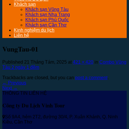
Khách sạn
Khách sạn Vũng Tàu
Khách sạn Nha Trang
Khách sạn Phú Quốc
Khách sạn Cần Thơ
Kinh nghiệm du lịch
Liên hệ
VungTau-01
Published
21 Tháng Tám, 2025
at
421 × 420
in
Combo Vũng
Tàu 2 ngày 1 đêm
Trackbacks are closed, but you can
post a comment
.
←
Previous
Next
→
THÔNG TIN LIÊN HỆ
Công ty Du Lịch Vinh Tour
Số 9A4, hẻm 2T2, đường 30/4, P. Xuân Khánh, Q. Ninh
Kiều, Cần Thơ