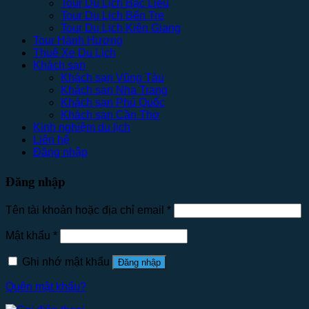
Tour Du Lịch Bạc Liêu
Tour Du Lịch Bến Tre
Tour Du Lịch Kiên Giang
Tour Hành Hương
Thuê Xe Du Lịch
Khách sạn
Khách sạn Vũng Tàu
Khách sạn Nha Trang
Khách sạn Phú Quốc
Khách sạn Cần Thơ
Kinh nghiệm du lịch
Liên hệ
Đăng nhập
Đăng nhập
Tên tài khoản hoặc địa chỉ email
*
Mật khẩu
*
Ghi nhớ mật khẩu
Đăng nhập
Quên mật khẩu?