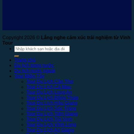
Copyright 2026 ©
Lắng nghe cảm xúc trải nghiệm từ Vinh
Tour
Tìm
kiếm:
Trang chủ
Du lịch trong nước
Du lịch nước ngoài
Tour Miền Tây
Tour Du Lịch Cần Thơ
Tour Du Lịch Cà Mau
Tour Du Lịch Long An
Tour Du Lịch Đồng Tháp
Tour Du Lịch Hậu Giang
Tour Du Lịch Sóc Trăng
Tour Du Lịch Tiền Giang
Tour Du Lịch Trà Vinh
Tour Du Lịch Vĩnh Long
Tour Du Lịch An Giang