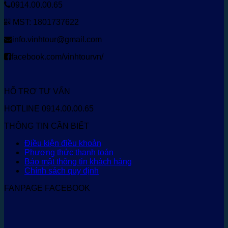
0914.00.00.65
MST: 1801737622
info.vinhtour@gmail.com
facebook.com/vinhtourvn/
HỖ TRỢ TƯ VẤN
HOTLINE 0914.00.00.65
THÔNG TIN CẦN BIẾT
Điều kiện điều khoản
Phương thức thanh toán
Bảo mật thông tin khách hàng
Chính sách quy định
FANPAGE FACEBOOK