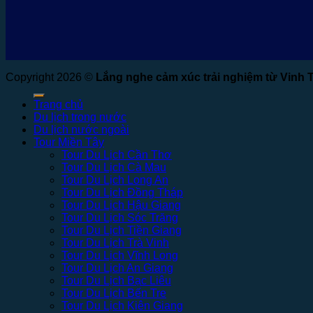
Copyright 2026 ©
Lắng nghe cảm xúc trải nghiệm từ Vinh 
Trang chủ
Du lịch trong nước
Du lịch nước ngoài
Tour Miền Tây
Tour Du Lịch Cần Thơ
Tour Du Lịch Cà Mau
Tour Du Lịch Long An
Tour Du Lịch Đồng Tháp
Tour Du Lịch Hậu Giang
Tour Du Lịch Sóc Trăng
Tour Du Lịch Tiền Giang
Tour Du Lịch Trà Vinh
Tour Du Lịch Vĩnh Long
Tour Du Lịch An Giang
Tour Du Lịch Bạc Liêu
Tour Du Lịch Bến Tre
Tour Du Lịch Kiên Giang