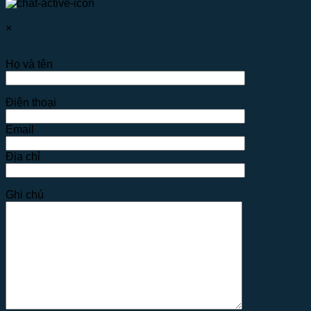
×
Họ và tên
Điện thoại
Email
Địa chỉ
Ghi chú