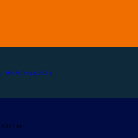
 – Hội An 3 ngày 2 đêm
u, Cần Thơ