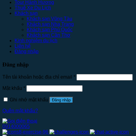
Tour Hành Hương
Thuê Xe Du Lịch
Khách sạn
Khách sạn Vũng Tàu
Khách sạn Nha Trang
Khách sạn Phú Quốc
Khách sạn Cần Thơ
Kinh nghiệm du lịch
Liên hệ
Đăng nhập
Đăng nhập
Tên tài khoản hoặc địa chỉ email
*
Mật khẩu
*
Ghi nhớ mật khẩu
Đăng nhập
Quên mật khẩu?
0914000065