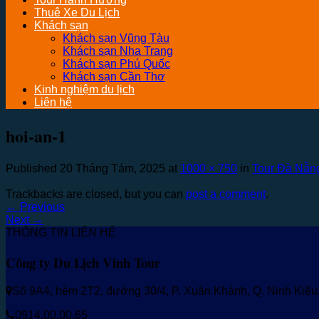
Thuê Xe Du Lịch
Khách sạn
Khách sạn Vũng Tàu
Khách sạn Nha Trang
Khách sạn Phú Quốc
Khách sạn Cần Thơ
Kinh nghiệm du lịch
Liên hệ
hoi-an-1
Published
20 Tháng Tám, 2025
at
1000 × 750
in
Tour Đà Nẵng
Trackbacks are closed, but you can
post a comment
.
←
Previous
Next
→
THÔNG TIN LIÊN HỆ
Công ty Du Lịch Vinh Tour
Số 9A4, hẻm 2T2, đường 30/4, P. Xuân Khánh, Q. Ninh Kiề
0914.00.00.65