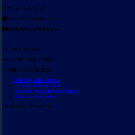
MST: 1801737622
info.vinhtour@gmail.com
facebook.com/vinhtourvn/
HỖ TRỢ TƯ VẤN
HOTLINE 0914.00.00.65
THÔNG TIN CẦN BIẾT
Điều kiện điều khoản
Phương thức thanh toán
Bảo mật thông tin khách hàng
Chính sách quy định
FANPAGE FACEBOOK