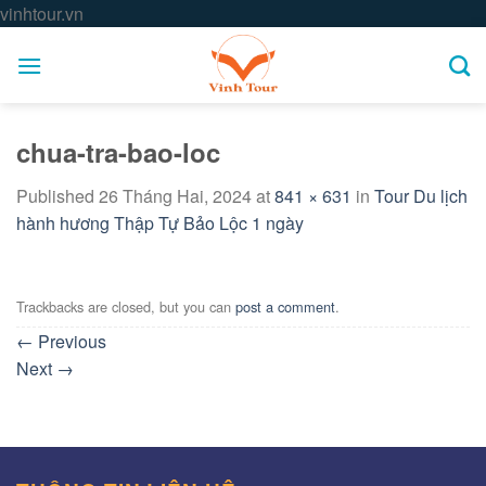
Skip
vinhtour.vn
to
content
chua-tra-bao-loc
Published
26 Tháng Hai, 2024
at
841 × 631
in
Tour Du lịch
hành hương Thập Tự Bảo Lộc 1 ngày
Trackbacks are closed, but you can
post a comment
.
←
Previous
Next
→