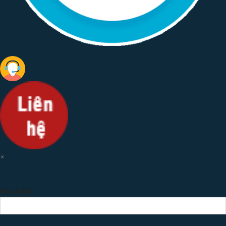
×
Họ và tên