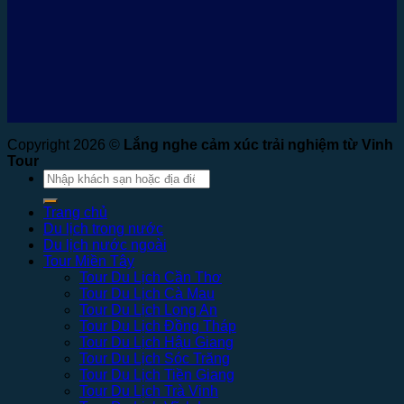
Copyright 2026 ©
Lắng nghe cảm xúc trải nghiệm từ Vinh
Tour
Tìm
kiếm:
Trang chủ
Du lịch trong nước
Du lịch nước ngoài
Tour Miền Tây
Tour Du Lịch Cần Thơ
Tour Du Lịch Cà Mau
Tour Du Lịch Long An
Tour Du Lịch Đồng Tháp
Tour Du Lịch Hậu Giang
Tour Du Lịch Sóc Trăng
Tour Du Lịch Tiền Giang
Tour Du Lịch Trà Vinh