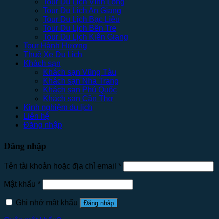
Tour Du Lịch Vĩnh Long
Tour Du Lịch An Giang
Tour Du Lịch Bạc Liêu
Tour Du Lịch Bến Tre
Tour Du Lịch Kiên Giang
Tour Hành Hương
Thuê Xe Du Lịch
Khách sạn
Khách sạn Vũng Tàu
Khách sạn Nha Trang
Khách sạn Phú Quốc
Khách sạn Cần Thơ
Kinh nghiệm du lịch
Liên hệ
Đăng nhập
Đăng nhập
Tên tài khoản hoặc địa chỉ email
*
Mật khẩu
*
Ghi nhớ mật khẩu
Đăng nhập