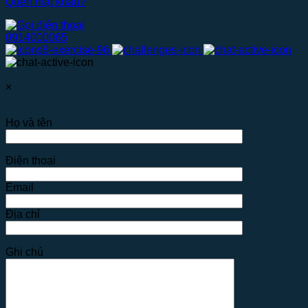
Quên mật khẩu?
0914000065
×
Họ và tên
Điện thoại
Email
Địa chỉ
Ghi chú