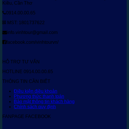
Kiều, Cần Thơ
0914.00.00.65
MST: 1801737622
info.vinhtour@gmail.com
facebook.com/vinhtourvn/
HỖ TRỢ TƯ VẤN
HOTLINE 0914.00.00.65
THÔNG TIN CẦN BIẾT
Điều kiện điều khoản
Phương thức thanh toán
Bảo mật thông tin khách hàng
Chính sách quy định
FANPAGE FACEBOOK