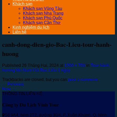
Khách sạn
Khách sạn Vũng Tàu
Khách sạn Nha Trang
Khách sạn Phú Quốc
Khách sạn Cần Thơ
Kinh nghiệm du lịch
Liên hệ
canh-dong-dien-gio-Bac-Lieu-tour-hanh-
huong
Published
26 Tháng Hai, 2024
at
1200 × 700
in
Tour hành
hương Mẹ Nam Hải Bạc Liêu 1 ngày
Trackbacks are closed, but you can
post a comment
.
←
Previous
Next
→
THÔNG TIN LIÊN HỆ
Công ty Du Lịch Vinh Tour
Số 9A4, hẻm 2T2, đường 30/4, P. Xuân Khánh, Q. Ninh