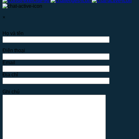
×
Họ và tên
Điện thoại
Email
Địa chỉ
Ghi chú