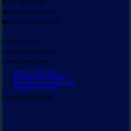
MST: 1801737622
info.vinhtour@gmail.com
facebook.com/vinhtourvn/
HỖ TRỢ TƯ VẤN
HOTLINE 0914.00.00.65
THÔNG TIN CẦN BIẾT
Điều kiện điều khoản
Phương thức thanh toán
Bảo mật thông tin khách hàng
Chính sách quy định
FANPAGE FACEBOOK