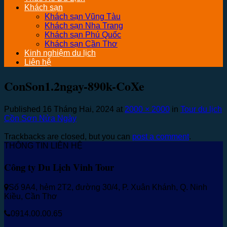
Khách sạn
Khách sạn Vũng Tàu
Khách sạn Nha Trang
Khách sạn Phú Quốc
Khách sạn Cần Thơ
Kinh nghiệm du lịch
Liên hệ
ConSon1.2ngay-890k-CoXe
Published
16 Tháng Hai, 2024
at
2000 × 2000
in
Tour du lịch
Cồn Sơn Nửa Ngày
Trackbacks are closed, but you can
post a comment
.
THÔNG TIN LIÊN HỆ
Công ty Du Lịch Vinh Tour
Số 9A4, hẻm 2T2, đường 30/4, P. Xuân Khánh, Q. Ninh
Kiều, Cần Thơ
0914.00.00.65