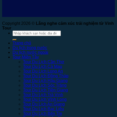
Copyright 2026 ©
Lắng nghe cảm xúc trải nghiệm từ Vinh
Tour
Tìm
kiếm:
Trang chủ
Du lịch trong nước
Du lịch nước ngoài
Tour Miền Tây
Tour Du Lịch Cần Thơ
Tour Du Lịch Cà Mau
Tour Du Lịch Long An
Tour Du Lịch Đồng Tháp
Tour Du Lịch Hậu Giang
Tour Du Lịch Sóc Trăng
Tour Du Lịch Tiền Giang
Tour Du Lịch Trà Vinh
Tour Du Lịch Vĩnh Long
Tour Du Lịch An Giang
Tour Du Lịch Bạc Liêu
Tour Du Lịch Bến Tre