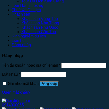
Tour Du Lịch Kiên Giang
Tour Hành Hương
Thuê Xe Du Lịch
Khách sạn
Khách sạn Vũng Tàu
Khách sạn Nha Trang
Khách sạn Phú Quốc
Khách sạn Cần Thơ
Kinh nghiệm du lịch
Liên hệ
Đăng nhập
Đăng nhập
Tên tài khoản hoặc địa chỉ email
*
Mật khẩu
*
Ghi nhớ mật khẩu
Đăng nhập
Quên mật khẩu?
0914000065