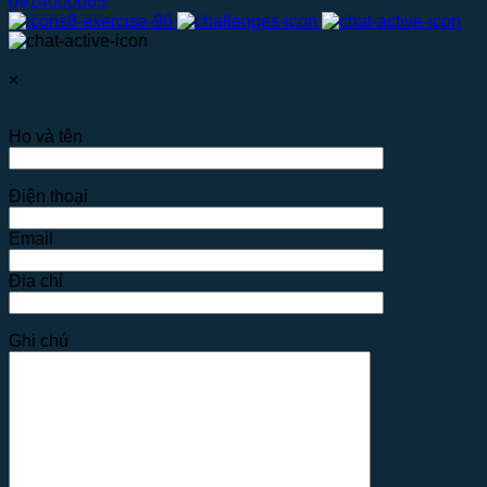
0914000065
×
Họ và tên
Điện thoại
Email
Địa chỉ
Ghi chú