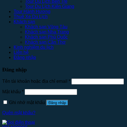
Tour Du Lịch Bến Tre
Tour Du Lịch Kiên Giang
Tour Hành Hương
Thuê Xe Du Lịch
Khách sạn
Khách sạn Vũng Tàu
Khách sạn Nha Trang
Khách sạn Phú Quốc
Khách sạn Cần Thơ
Kinh nghiệm du lịch
Liên hệ
Đăng nhập
Đăng nhập
Tên tài khoản hoặc địa chỉ email
*
Mật khẩu
*
Ghi nhớ mật khẩu
Đăng nhập
Quên mật khẩu?