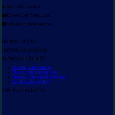
MST: 1801737622
info.vinhtour@gmail.com
facebook.com/vinhtourvn/
HỖ TRỢ TƯ VẤN
HOTLINE 0914.00.00.65
THÔNG TIN CẦN BIẾT
Điều kiện điều khoản
Phương thức thanh toán
Bảo mật thông tin khách hàng
Chính sách quy định
FANPAGE FACEBOOK