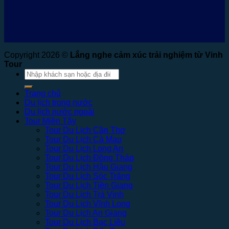
Copyright 2026 ©
Lắng nghe cảm xúc trải nghiệm từ Vinh
Tour
Tìm
kiếm:
Trang chủ
Du lịch trong nước
Du lịch nước ngoài
Tour Miền Tây
Tour Du Lịch Cần Thơ
Tour Du Lịch Cà Mau
Tour Du Lịch Long An
Tour Du Lịch Đồng Tháp
Tour Du Lịch Hậu Giang
Tour Du Lịch Sóc Trăng
Tour Du Lịch Tiền Giang
Tour Du Lịch Trà Vinh
Tour Du Lịch Vĩnh Long
Tour Du Lịch An Giang
Tour Du Lịch Bạc Liêu