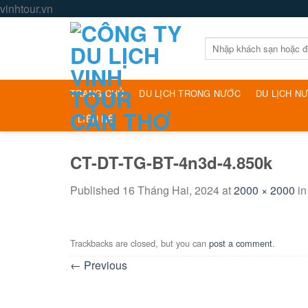
Skip
vinhtour.vn
to
content
Tìm
kiếm:
TRANG CHỦ
DU LỊCH TRONG NƯỚC
DU LỊCH N
LIÊN HỆ
CT-DT-TG-BT-4n3d-4.850k
Published
16 Tháng Hai, 2024
at
2000 × 2000
i
Trackbacks are closed, but you can
post a comment
.
←
Previous