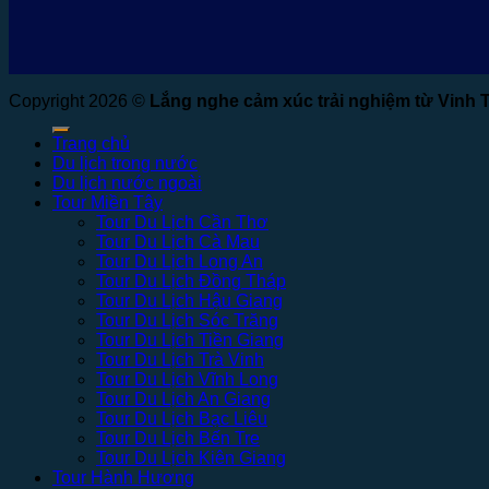
Copyright 2026 ©
Lắng nghe cảm xúc trải nghiệm từ Vinh 
Trang chủ
Du lịch trong nước
Du lịch nước ngoài
Tour Miền Tây
Tour Du Lịch Cần Thơ
Tour Du Lịch Cà Mau
Tour Du Lịch Long An
Tour Du Lịch Đồng Tháp
Tour Du Lịch Hậu Giang
Tour Du Lịch Sóc Trăng
Tour Du Lịch Tiền Giang
Tour Du Lịch Trà Vinh
Tour Du Lịch Vĩnh Long
Tour Du Lịch An Giang
Tour Du Lịch Bạc Liêu
Tour Du Lịch Bến Tre
Tour Du Lịch Kiên Giang
Tour Hành Hương