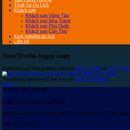
Thuê Xe Du Lịch
Khách sạn
Khách sạn Vũng Tàu
Khách sạn Nha Trang
Khách sạn Phú Quốc
Khách sạn Cần Thơ
Kinh nghiệm du lịch
Liên hệ
TourTraSu-1ngay copy
Published
13 Tháng Mười, 2023
at
2000 × 2000
in
Tour Trà 
Trackbacks are closed, but you can
post a comment
.
Next
→
THÔNG TIN LIÊN HỆ
Công ty Du Lịch Vinh Tour
Số 9A4, hẻm 2T2, đường 30/4, P. Xuân Khánh, Q. Ninh Kiề
0914.00.00.65