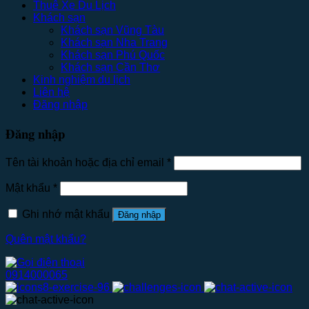
Thuê Xe Du Lịch
Khách sạn
Khách sạn Vũng Tàu
Khách sạn Nha Trang
Khách sạn Phú Quốc
Khách sạn Cần Thơ
Kinh nghiệm du lịch
Liên hệ
Đăng nhập
Đăng nhập
Tên tài khoản hoặc địa chỉ email
*
Mật khẩu
*
Ghi nhớ mật khẩu
Đăng nhập
Quên mật khẩu?
0914000065