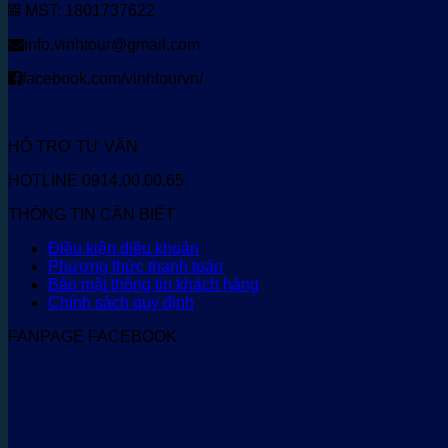
MST: 1801737622
info.vinhtour@gmail.com
facebook.com/vinhtourvn/
HỖ TRỢ TƯ VẤN
HOTLINE 0914.00.00.65
THÔNG TIN CẦN BIẾT
Điều kiện điều khoản
Phương thức thanh toán
Bảo mật thông tin khách hàng
Chính sách quy định
FANPAGE FACEBOOK