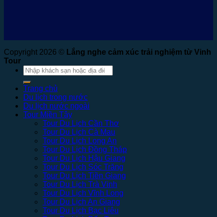
Copyright 2026 ©
Lắng nghe cảm xúc trải nghiệm từ Vinh
Tour
Tìm
kiếm:
Trang chủ
Du lịch trong nước
Du lịch nước ngoài
Tour Miền Tây
Tour Du Lịch Cần Thơ
Tour Du Lịch Cà Mau
Tour Du Lịch Long An
Tour Du Lịch Đồng Tháp
Tour Du Lịch Hậu Giang
Tour Du Lịch Sóc Trăng
Tour Du Lịch Tiền Giang
Tour Du Lịch Trà Vinh
Tour Du Lịch Vĩnh Long
Tour Du Lịch An Giang
Tour Du Lịch Bạc Liêu