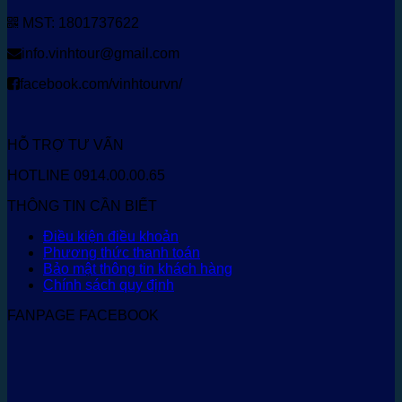
MST: 1801737622
info.vinhtour@gmail.com
facebook.com/vinhtourvn/
HỖ TRỢ TƯ VẤN
HOTLINE 0914.00.00.65
THÔNG TIN CẦN BIẾT
Điều kiện điều khoản
Phương thức thanh toán
Bảo mật thông tin khách hàng
Chính sách quy định
FANPAGE FACEBOOK