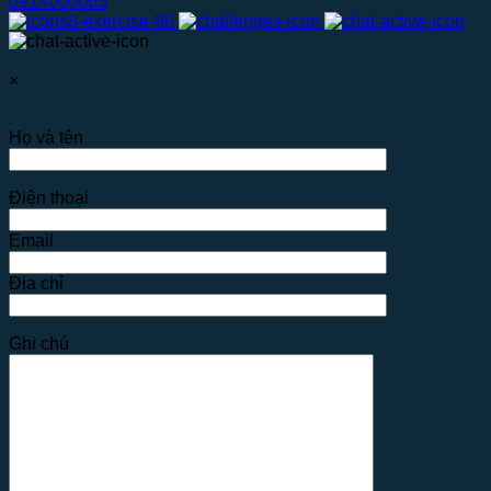
0914000065
×
Họ và tên
Điện thoại
Email
Địa chỉ
Ghi chú