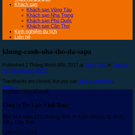
Khách sạn
Khách sạn Vũng Tàu
Khách sạn Nha Trang
Khách sạn Phú Quốc
Khách sạn Cần Thơ
Kinh nghiệm du lịch
Liên hệ
khung-canh-nha-tho-da-sapa
Published
2 Tháng Mười Một, 2017
at
720 × 480
in
Tour du
lịch HongKong 4N3D
Trackbacks are closed, but you can
post a comment
.
Next
→
THÔNG TIN LIÊN HỆ
Công ty Du Lịch Vinh Tour
Số 9A4, hẻm 2T2, đường 30/4, P. Xuân Khánh, Q. Ninh
Kiều, Cần Thơ
0914.00.00.65