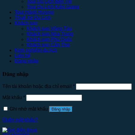
Tour Du Lịch Bến Tre
Tour Du Lịch Kiên Giang
Tour Hành Hương
Thuê Xe Du Lịch
Khách sạn
Khách sạn Vũng Tàu
Khách sạn Nha Trang
Khách sạn Phú Quốc
Khách sạn Cần Thơ
Kinh nghiệm du lịch
Liên hệ
Đăng nhập
Đăng nhập
Tên tài khoản hoặc địa chỉ email
*
Mật khẩu
*
Ghi nhớ mật khẩu
Đăng nhập
Quên mật khẩu?