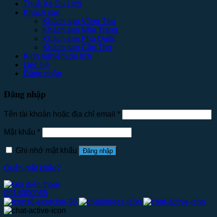
Thuê Xe Du Lịch
Khách sạn
Khách sạn Vũng Tàu
Khách sạn Nha Trang
Khách sạn Phú Quốc
Khách sạn Cần Thơ
Kinh nghiệm du lịch
Liên hệ
Đăng nhập
Đăng nhập
Tên tài khoản hoặc địa chỉ email
*
Mật khẩu
*
Ghi nhớ mật khẩu
Đăng nhập
Quên mật khẩu?
0914000065