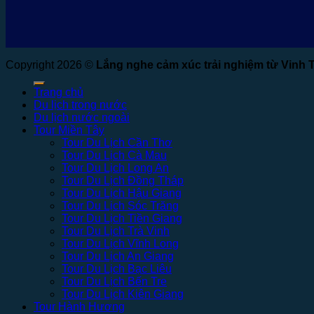
Copyright 2026 ©
Lắng nghe cảm xúc trải nghiệm từ Vinh 
Trang chủ
Du lịch trong nước
Du lịch nước ngoài
Tour Miền Tây
Tour Du Lịch Cần Thơ
Tour Du Lịch Cà Mau
Tour Du Lịch Long An
Tour Du Lịch Đồng Tháp
Tour Du Lịch Hậu Giang
Tour Du Lịch Sóc Trăng
Tour Du Lịch Tiền Giang
Tour Du Lịch Trà Vinh
Tour Du Lịch Vĩnh Long
Tour Du Lịch An Giang
Tour Du Lịch Bạc Liêu
Tour Du Lịch Bến Tre
Tour Du Lịch Kiên Giang
Tour Hành Hương