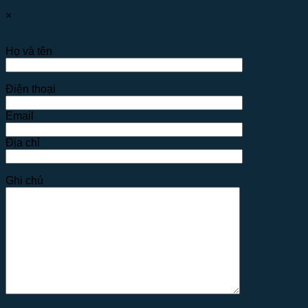
×
Họ và tên
Điện thoại
Email
Địa chỉ
Ghi chú