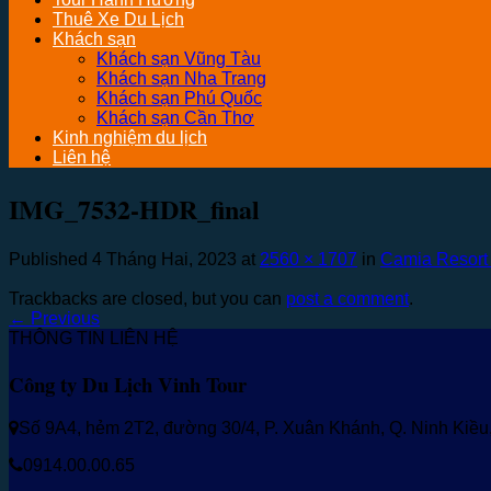
Thuê Xe Du Lịch
Khách sạn
Khách sạn Vũng Tàu
Khách sạn Nha Trang
Khách sạn Phú Quốc
Khách sạn Cần Thơ
Kinh nghiệm du lịch
Liên hệ
IMG_7532-HDR_final
Published
4 Tháng Hai, 2023
at
2560 × 1707
in
Camia Resort
Trackbacks are closed, but you can
post a comment
.
←
Previous
THÔNG TIN LIÊN HỆ
Công ty Du Lịch Vinh Tour
Số 9A4, hẻm 2T2, đường 30/4, P. Xuân Khánh, Q. Ninh Kiề
0914.00.00.65