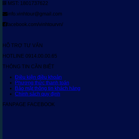
MST: 1801737622
info.vinhtour@gmail.com
facebook.com/vinhtourvn/
HỖ TRỢ TƯ VẤN
HOTLINE 0914.00.00.65
THÔNG TIN CẦN BIẾT
Điều kiện điều khoản
Phương thức thanh toán
Bảo mật thông tin khách hàng
Chính sách quy định
FANPAGE FACEBOOK