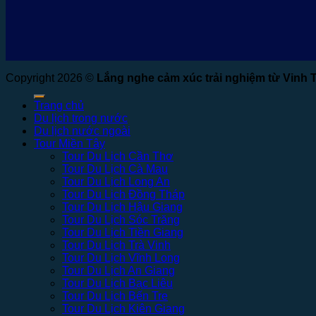
Copyright 2026 ©
Lắng nghe cảm xúc trải nghiệm từ Vinh 
Trang chủ
Du lịch trong nước
Du lịch nước ngoài
Tour Miền Tây
Tour Du Lịch Cần Thơ
Tour Du Lịch Cà Mau
Tour Du Lịch Long An
Tour Du Lịch Đồng Tháp
Tour Du Lịch Hậu Giang
Tour Du Lịch Sóc Trăng
Tour Du Lịch Tiền Giang
Tour Du Lịch Trà Vinh
Tour Du Lịch Vĩnh Long
Tour Du Lịch An Giang
Tour Du Lịch Bạc Liêu
Tour Du Lịch Bến Tre
Tour Du Lịch Kiên Giang