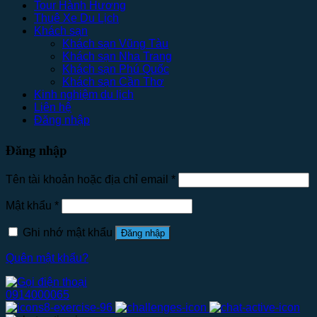
Tour Hành Hương
Thuê Xe Du Lịch
Khách sạn
Khách sạn Vũng Tàu
Khách sạn Nha Trang
Khách sạn Phú Quốc
Khách sạn Cần Thơ
Kinh nghiệm du lịch
Liên hệ
Đăng nhập
Đăng nhập
Tên tài khoản hoặc địa chỉ email
*
Mật khẩu
*
Ghi nhớ mật khẩu
Đăng nhập
Quên mật khẩu?
0914000065