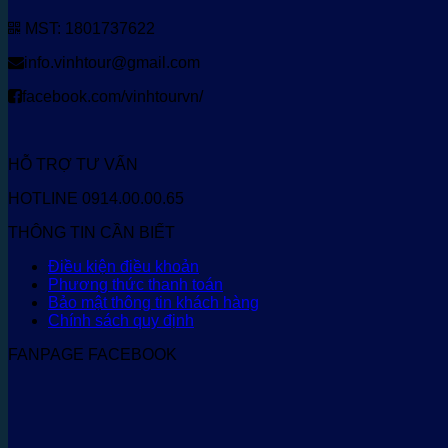
MST: 1801737622
info.vinhtour@gmail.com
facebook.com/vinhtourvn/
HỖ TRỢ TƯ VẤN
HOTLINE 0914.00.00.65
THÔNG TIN CẦN BIẾT
Điều kiện điều khoản
Phương thức thanh toán
Bảo mật thông tin khách hàng
Chính sách quy định
FANPAGE FACEBOOK