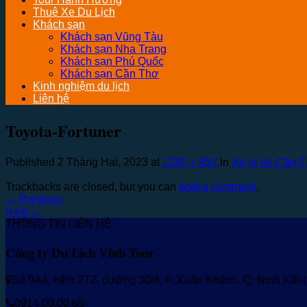
Thuê Xe Du Lịch
Khách sạn
Khách sạn Vũng Tàu
Khách sạn Nha Trang
Khách sạn Phú Quốc
Khách sạn Cần Thơ
Kinh nghiệm du lịch
Liên hệ
Toyota-Fortuner
Published
2 Tháng Hai, 2023
at
1280 × 853
in
Xe tự lái Cần 
Trackbacks are closed, but you can
post a comment
.
←
Previous
Next
→
THÔNG TIN LIÊN HỆ
Công ty Du Lịch Vinh Tour
Số 9A4, hẻm 2T2, đường 30/4, P. Xuân Khánh, Q. Ninh Kiề
0914.00.00.65