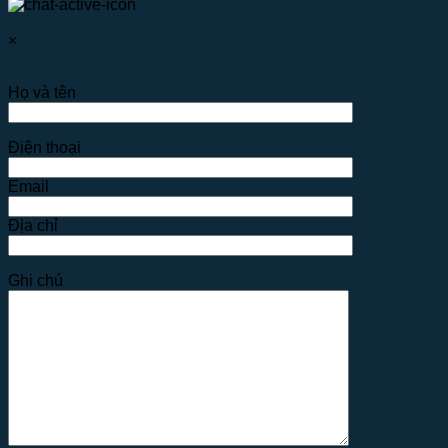
×
Họ và tên
Điện thoại
Email
Địa chỉ
Ghi chú