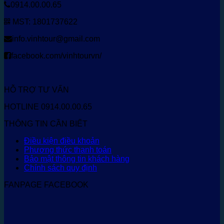
0914.00.00.65
MST: 1801737622
info.vinhtour@gmail.com
facebook.com/vinhtourvn/
HỖ TRỢ TƯ VẤN
HOTLINE 0914.00.00.65
THÔNG TIN CẦN BIẾT
Điều kiện điều khoản
Phương thức thanh toán
Bảo mật thông tin khách hàng
Chính sách quy định
FANPAGE FACEBOOK