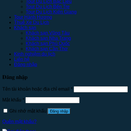
Tour Du Lịch Bạc Liêu
Tour Du Lịch Bến Tre
Tour Du Lịch Kiên Giang
Tour Hành Hương
Thuê Xe Du Lịch
Khách sạn
Khách sạn Vũng Tàu
Khách sạn Nha Trang
Khách sạn Phú Quốc
Khách sạn Cần Thơ
Kinh nghiệm du lịch
Liên hệ
Đăng nhập
Đăng nhập
Tên tài khoản hoặc địa chỉ email
*
Mật khẩu
*
Ghi nhớ mật khẩu
Đăng nhập
Quên mật khẩu?