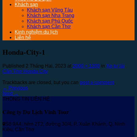
Khách sạn
Khách sạn Vũng Tàu
Khách sạn Nha Trang
Khách sạn Phú Quốc
Khách sạn Cần Thơ
Kinh nghiệm du lịch
Liên hệ
Honda-City-1
Published
2 Tháng Hai, 2023
at
2000 × 1200
in
Xe tự lái
Cần Thơ Honda City
Trackbacks are closed, but you can
post a comment
.
←
Previous
Next
→
THÔNG TIN LIÊN HỆ
Công ty Du Lịch Vinh Tour
Số 9A4, hẻm 2T2, đường 30/4, P. Xuân Khánh, Q. Ninh
Kiều, Cần Thơ