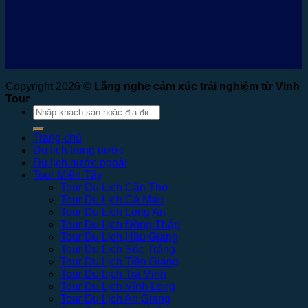
Copyright 2026 ©
Lắng nghe cảm xúc trải nghiệm từ Vinh
Tour
Tìm
kiếm:
Trang chủ
Du lịch trong nước
Du lịch nước ngoài
Tour Miền Tây
Tour Du Lịch Cần Thơ
Tour Du Lịch Cà Mau
Tour Du Lịch Long An
Tour Du Lịch Đồng Tháp
Tour Du Lịch Hậu Giang
Tour Du Lịch Sóc Trăng
Tour Du Lịch Tiền Giang
Tour Du Lịch Trà Vinh
Tour Du Lịch Vĩnh Long
Tour Du Lịch An Giang