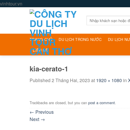
Skip
vinhtour.vn
to
content
Tìm
kiếm:
TRANG CHỦ
DU LỊCH TRONG NƯỚC
DU LỊCH N
LIÊN HỆ
kia-cerato-1
Published
2 Tháng Hai, 2023
at
1920 × 1080
in
Trackbacks are closed, but you can
post a comment
.
←
Previous
Next
→