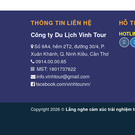
THÔNG TIN LIÊN HỆ
HỖ T
Công ty Du Lịch Vinh Tour
HOTLIN
Số 9A4, hẻm 2T2, đường 30/4, P.
Xuân Khánh, Q. Ninh Kiều, Cần Thơ
0914.00.00.65
MST: 1801737622
info.vinhtour@gmail.com
facebook.com/vinhtourvn/
Copyright 2026 ©
Lắng nghe cảm xúc trải nghiệm t