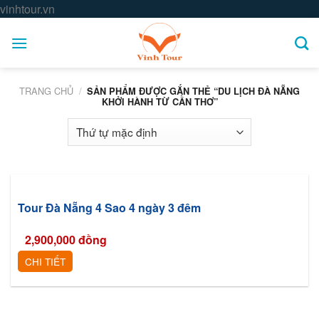
Skip
vinhtour.vn
to
content
TRANG CHỦ
/
SẢN PHẨM ĐƯỢC GẮN THẺ “DU LỊCH ĐÀ NẴNG
KHỞI HÀNH TỪ CẦN THƠ”
Tour Đà Nẵng 4 Sao 4 ngày 3 đêm
2,900,000
đồng
CHI TIẾT