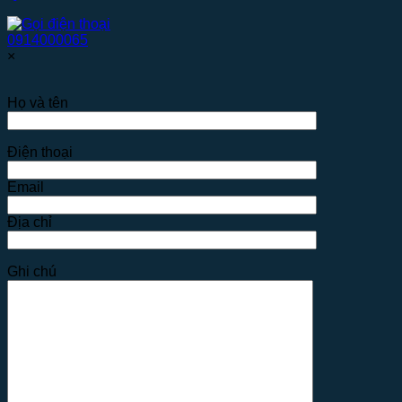
0914000065
×
Họ và tên
Điện thoại
Email
Địa chỉ
Ghi chú