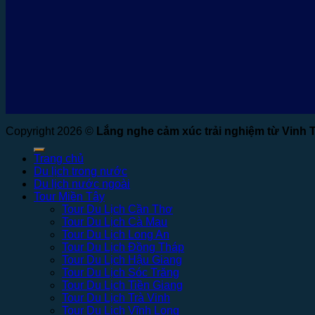
Copyright 2026 ©
Lắng nghe cảm xúc trải nghiệm từ Vinh 
Trang chủ
Du lịch trong nước
Du lịch nước ngoài
Tour Miền Tây
Tour Du Lịch Cần Thơ
Tour Du Lịch Cà Mau
Tour Du Lịch Long An
Tour Du Lịch Đồng Tháp
Tour Du Lịch Hậu Giang
Tour Du Lịch Sóc Trăng
Tour Du Lịch Tiền Giang
Tour Du Lịch Trà Vinh
Tour Du Lịch Vĩnh Long