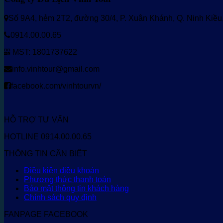
Số 9A4, hẻm 2T2, đường 30/4, P. Xuân Khánh, Q. Ninh Kiề
0914.00.00.65
MST: 1801737622
info.vinhtour@gmail.com
facebook.com/vinhtourvn/
HỖ TRỢ TƯ VẤN
HOTLINE 0914.00.00.65
THÔNG TIN CẦN BIẾT
Điều kiện điều khoản
Phương thức thanh toán
Bảo mật thông tin khách hàng
Chính sách quy định
FANPAGE FACEBOOK