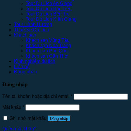
Tour Du Lịch An Giang
Tour Du Lịch Bạc Liêu
Tour Du Lịch Bến Tre
Tour Du Lịch Kiên Giang
Tour Hành Hương
Thuê Xe Du Lịch
Khách sạn
Khách sạn Vũng Tàu
Khách sạn Nha Trang
Khách sạn Phú Quốc
Khách sạn Cần Thơ
Kinh nghiệm du lịch
Liên hệ
Đăng nhập
Đăng nhập
Tên tài khoản hoặc địa chỉ email
*
Mật khẩu
*
Ghi nhớ mật khẩu
Đăng nhập
Quên mật khẩu?