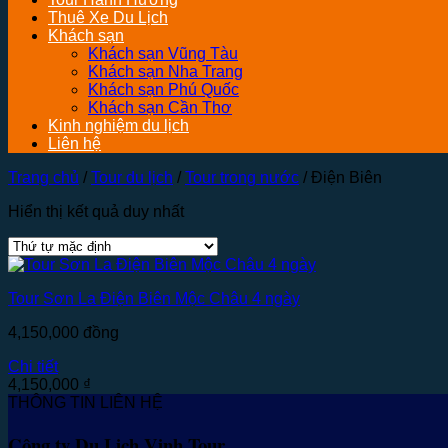
Thuê Xe Du Lịch
Khách sạn
Khách sạn Vũng Tàu
Khách sạn Nha Trang
Khách sạn Phú Quốc
Khách sạn Cần Thơ
Kinh nghiệm du lịch
Liên hệ
Trang chủ
/
Tour du lịch
/
Tour trong nước
/
Điện Biên
Hiển thị kết quả duy nhất
Tour Sơn La Điện Biên Mộc Châu 4 ngày
4,150,000
đồng
Chi tiết
4,150,000
₫
THÔNG TIN LIÊN HỆ
Công ty Du Lịch Vinh Tour