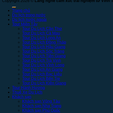
Copyright 2026 ©
Lắng nghe cảm xúc trải nghiệm từ Vinh 
Trang chủ
Du lịch trong nước
Du lịch nước ngoài
Tour Miền Tây
Tour Du Lịch Cần Thơ
Tour Du Lịch Cà Mau
Tour Du Lịch Long An
Tour Du Lịch Đồng Tháp
Tour Du Lịch Hậu Giang
Tour Du Lịch Sóc Trăng
Tour Du Lịch Tiền Giang
Tour Du Lịch Trà Vinh
Tour Du Lịch Vĩnh Long
Tour Du Lịch An Giang
Tour Du Lịch Bạc Liêu
Tour Du Lịch Bến Tre
Tour Du Lịch Kiên Giang
Tour Hành Hương
Thuê Xe Du Lịch
Khách sạn
Khách sạn Vũng Tàu
Khách sạn Nha Trang
Khách sạn Phú Quốc