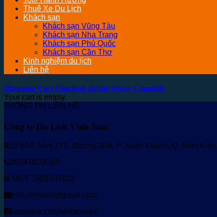
Thuê Xe Du Lịch
Khách sạn
Khách sạn Vũng Tàu
Khách sạn Nha Trang
Khách sạn Phú Quốc
Khách sạn Cần Thơ
Kinh nghiệm du lịch
Liên hệ
Shopping Cart
Checkout details
Order Complete
Your cart is empty.
THÔNG TIN LIÊN HỆ
Công ty Du Lịch Vinh Tour
Số 9A4, hẻm 2T2, đường 30/4, P. Xuân Khánh, Q. Ninh Kiề
0914.00.00.65
MST: 1801737622
info.vinhtour@gmail.com
facebook.com/vinhtourvn/