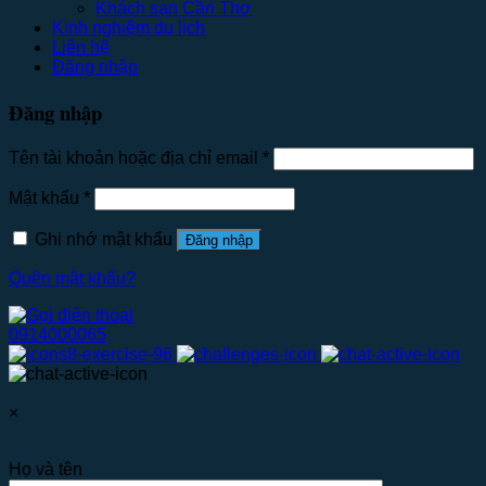
Khách sạn Cần Thơ
Kinh nghiệm du lịch
Liên hệ
Đăng nhập
Đăng nhập
Tên tài khoản hoặc địa chỉ email
*
Mật khẩu
*
Ghi nhớ mật khẩu
Đăng nhập
Quên mật khẩu?
0914000065
×
Họ và tên