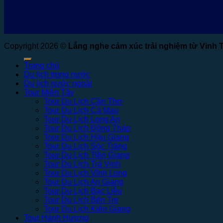
Copyright 2026 ©
Lắng nghe cảm xúc trải nghiệm từ Vinh 
Trang chủ
Du lịch trong nước
Du lịch nước ngoài
Tour Miền Tây
Tour Du Lịch Cần Thơ
Tour Du Lịch Cà Mau
Tour Du Lịch Long An
Tour Du Lịch Đồng Tháp
Tour Du Lịch Hậu Giang
Tour Du Lịch Sóc Trăng
Tour Du Lịch Tiền Giang
Tour Du Lịch Trà Vinh
Tour Du Lịch Vĩnh Long
Tour Du Lịch An Giang
Tour Du Lịch Bạc Liêu
Tour Du Lịch Bến Tre
Tour Du Lịch Kiên Giang
Tour Hành Hương