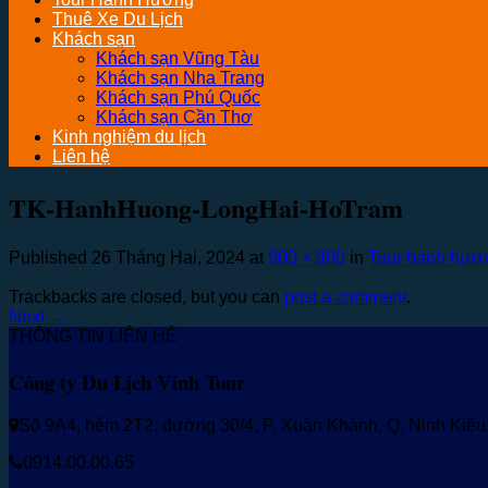
Thuê Xe Du Lịch
Khách sạn
Khách sạn Vũng Tàu
Khách sạn Nha Trang
Khách sạn Phú Quốc
Khách sạn Cần Thơ
Kinh nghiệm du lịch
Liên hệ
TK-HanhHuong-LongHai-HoTram
Published
26 Tháng Hai, 2024
at
900 × 900
in
Tour hành hươ
Trackbacks are closed, but you can
post a comment
.
Next
→
THÔNG TIN LIÊN HỆ
Công ty Du Lịch Vinh Tour
Số 9A4, hẻm 2T2, đường 30/4, P. Xuân Khánh, Q. Ninh Kiề
0914.00.00.65