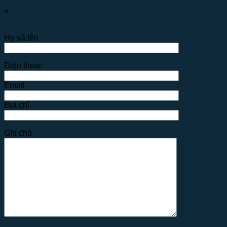
×
Họ và tên
Điện thoại
Email
Địa chỉ
Ghi chú