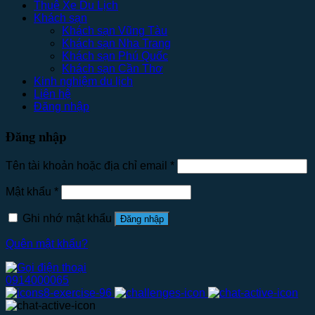
Thuê Xe Du Lịch
Khách sạn
Khách sạn Vũng Tàu
Khách sạn Nha Trang
Khách sạn Phú Quốc
Khách sạn Cần Thơ
Kinh nghiệm du lịch
Liên hệ
Đăng nhập
Đăng nhập
Tên tài khoản hoặc địa chỉ email
*
Mật khẩu
*
Ghi nhớ mật khẩu
Đăng nhập
Quên mật khẩu?
0914000065