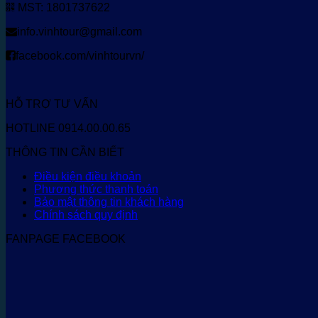
MST: 1801737622
info.vinhtour@gmail.com
facebook.com/vinhtourvn/
HỖ TRỢ TƯ VẤN
HOTLINE 0914.00.00.65
THÔNG TIN CẦN BIẾT
Điều kiện điều khoản
Phương thức thanh toán
Bảo mật thông tin khách hàng
Chính sách quy định
FANPAGE FACEBOOK